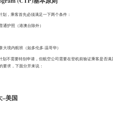
 Program (CTP)基本原则
P计划，乘客首先必须满足一下两个条件：
普通护照（港澳台除外）
拿大
境内航班
（如多伦多-温哥华）
计划不需要特别申请
，但航空公司需要在登机前验证乘客是否满足
的要求，下面分开来说：
大
–
美国