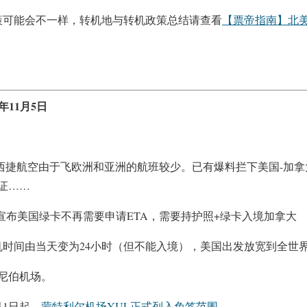
，政策可能会不一样，转机地与转机政策总结请查看
【票帝指南】北
年11月5日
stJet 西捷航空由于飞欧洲和亚洲的航班较少。已有爆料拦下美国-加
证……
加拿大宣布美国绿卡不再需要申请ETA，需要持护照+绿卡入境加拿大
签转机时间由当天变为24小时（但不能入境），美国出发放宽到全世
温尼伯机场。
月1日起，
蒙特利尔机场YUL正式列入免签范围