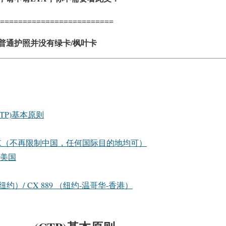
=========================
普通护照
并
没有绿卡/枫叶卡
m (CTP)基本原则
-XXX（不再限制中国，任何国际目的地均可）
–美国
-纽约）/ CX 889 （纽约-温哥华-香港）