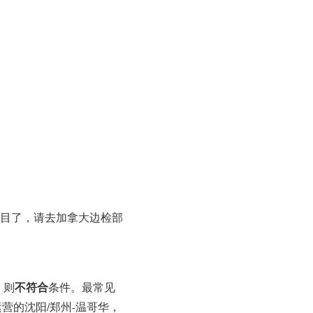
项目了，请去加拿大边检部
不符合
）则
条件。最常见
营的沈阳/郑州-温哥华，