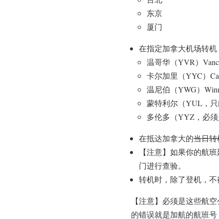
东京
厦门
在指定加拿大机场转机
温哥华（YVR）Vancouver 
卡尔加里（YYC）Calgary 
温尼伯（YWG）Winnipeg 
蒙特利尔（YUL，只能是加
多伦多（YYZ，必须是1号航站楼
在抵达加拿大的
当日转
【注意】如果你的航班
门进行查验。
转机时，除了登机，不
【注意】必须是这些航空公司实
的错误就是加航的航班号