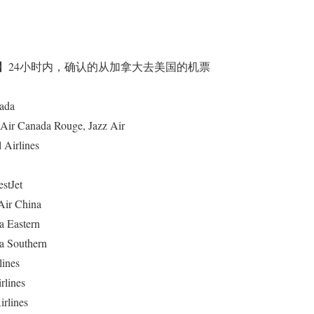
】24小时内
，确认的从加拿大去美国的机票
ada
anada Rouge, Jazz Air
Airlines
Jet
 China
Eastern
Southern
ines
lines
lines