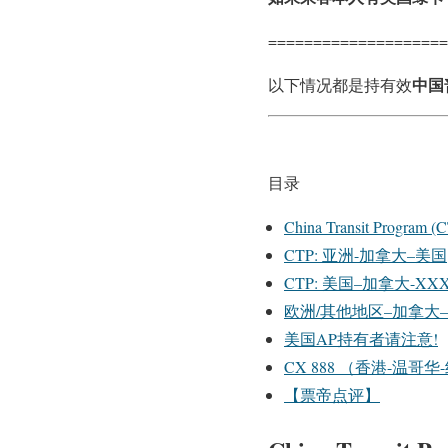
====================
中国
以下情况都是持有效
目录
China Transit Progra
CTP: 亚洲-加拿大–美国
CTP: 美国–加拿大
欧洲/其他地区–加拿大
美国AP持有者请注意!
CX 888 （香港-温哥华
【票帝点评】