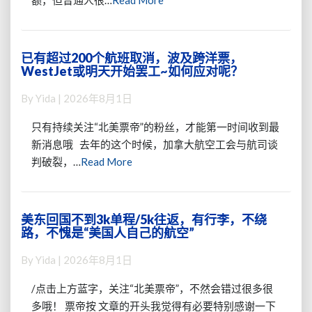
额，但普通人很…
Read More
这
或
More
些
又
赴
开
美/
始
已有超过200个航班取消，波及跨洋票，
已
赴
WestJet或明天开始罢工~如何应对呢？
了
有
华
~
超
便
By
Yida
|
2026年8月1日
过
宜
200
机
只有持续关注“北美票帝”的粉丝，才能第一时间收到最
个
票，
新消息哦 去年的这个时候，加拿大航空工会与航司谈
航
自
Read
判破裂，…
Read More
班
己
More
取
就
消，
能
波
全
美东回国不到3k单程/5k往返，有行李，不绕
美
及
路，不愧是“美国人自己的航空”
额
东
跨
可
回
洋
By
Yida
|
2026年8月1日
退
国
票，
不
WestJet
/点击上方蓝字，关注“北美票帝”，不然会错过很多很
到
或
多哦！ 票帝按 文章的开头我觉得有必要特别感谢一下
3k