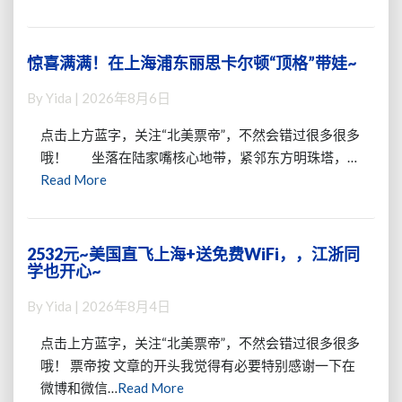
布
More
美
重
国
回
大
东
惊喜满满！在上海浦东丽思卡尔顿“顶格”带娃~
惊
城
京
喜
市，
By
Yida
|
2026年8月6日
成
满
机
田
满！
票
点击上方蓝字，关注“北美票帝”，不然会错过很多很多
在
居
哦！ 坐落在陆家嘴核心地带，紧邻东方明珠塔，…
上
然
Read
Read More
海
要
浦
More
多
东
飞
丽
1
2532元~美国直飞上海+送免费WiFi，，江浙同
2532
思
万
学也开心~
元
卡
公
~
尔
By
Yida
|
2026年8月4日
里？
美
顿
国
“顶
点击上方蓝字，关注“北美票帝”，不然会错过很多很多
直
格”
哦！ 票帝按 文章的开头我觉得有必要特别感谢一下在
飞
带
Read
微博和微信…
Read More
上
娃