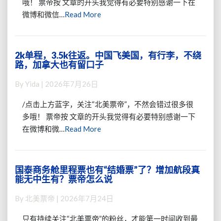
航
哦！ 票帝按 文章的开头我觉得有必要特别感谢一下在
~
锁
线，
Read
微博和微信…
Read More
里
票
2
More
程
~
件
票
全
行
都
美
李，
2k单程，3.5k往返。中国飞美国，有行李，不绕
2k
不
飞
路，加拿大也有留口子
没
单
香
日
有
程，
了
本，
By
Yida
|
2026年7月26日
第
3.5k
~
46.7k
三
往
起
/点击上方蓝字，关注“北美票帝”，不然会错过很多很
国
返。
~
多哦！ 票帝按 文章的开头我觉得有必要特别感谢一下
转
中
还
Read
在微博和微…
Read More
机，
国
有
More
熟
飞
机
悉
美
会
的
国，
商
国泰商务舱里程票也有“结婚票”了？增加航段真
国
线
有
能无中生有？票帝怎么说
务？
泰
路
行
商
回
李，
By
北美票帝
|
2026年7月24日
务
来
不
舱
了
绕
只有持续关注“北美票帝”的粉丝，才能第一时间收到最