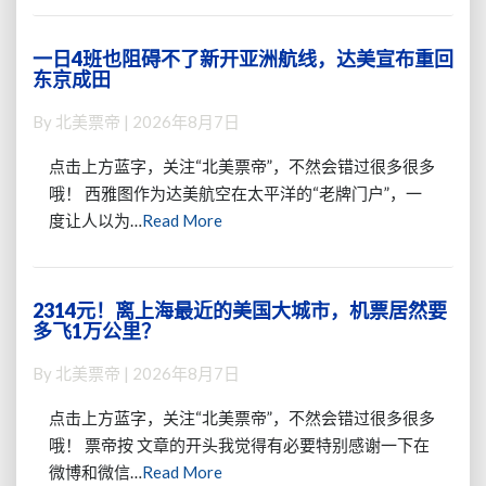
一日4班也阻碍不了新开亚洲航线，达美宣布重回
一
东京成田
日
4
By
北美票帝
|
2026年8月7日
班
也
点击上方蓝字，关注“北美票帝”，不然会错过很多很多
阻
哦！ 西雅图作为达美航空在太平洋的“老牌门户”，一
碍
Read
度让人以为…
Read More
不
More
了
新
开
2314元！离上海最近的美国大城市，机票居然要
2314
亚
多飞1万公里？
元！
洲
离
航
By
北美票帝
|
2026年8月7日
上
线，
海
达
点击上方蓝字，关注“北美票帝”，不然会错过很多很多
最
美
哦！ 票帝按 文章的开头我觉得有必要特别感谢一下在
近
宣
Read
微博和微信…
Read More
的