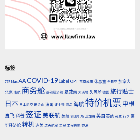
标签
COVID-19
AA
Label
OPT
休息室
加拿大
737 Max
东京成田
全日空
商务舱
旅行贴士
夏威夷
北京
头等舱
南航
基础经济舱
大溪地
德国
特价机票
日本
申根
海航
法国
日本航空
旧金山
波士顿
海岛
签证
美联航
直飞
科普
英国
美航
英航
豪
羽田机场
芝加哥
荷兰
行李
转机
华经济舱
达美
达美航空
里程
里程兑换
香港