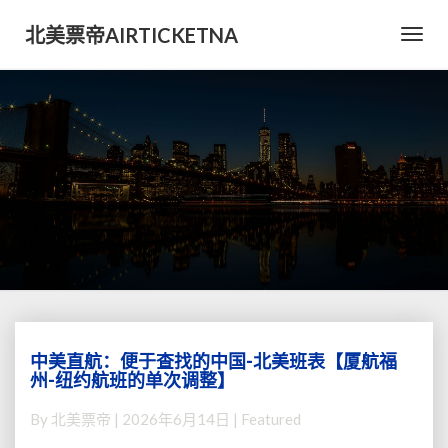
北美票帝AIRTICKETNA
Toggl
Navig
中美直航：便于查找的中国-北美班表【厦航福
中
州-纽约航班的单次调整】
美
直
By
北美票帝
|
2026年6月14日
| Featured
航：