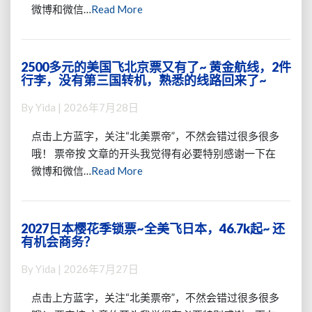
Read
空”
微博和微信…
Read More
头！
More
直
飞
美
2500多元的美国飞北京票又有了~ 黄金航线，2件
2500
国
行李，没有第三国转机，熟悉的线路回来了~
多
的
元
平
By
Yida
|
2026年7月28日
的
躺
美
商
点击上方蓝字，关注“北美票帝”，不然会错过很多很多
国
务
哦！ 票帝按 文章的开头我觉得有必要特别感谢一下在
飞
舱
Read
微博和微信…
Read More
北
回
More
京
归，
票
美
又
西
2027日本樱花季锁票~全美飞日本，46.7k起~ 还
2027
有
有机会商务？
美
日
了
东
本
~
By
Yida
|
2026年7月27日
都
樱
黄
有
花
金
点击上方蓝字，关注“北美票帝”，不然会错过很多很多
票
季