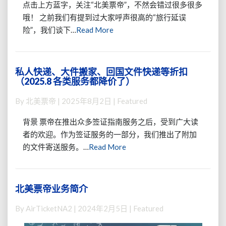
点击上方蓝字，关注“北美票帝”，不然会错过很多很多
次
夏
哦！ 之前我们有提到过大家呼声很高的“旅行延误
调
天
Read
整】
险”，我们谈下…
Read More
怕
More
延
误？
备
私人快递、大件搬家、回国文件快递等折扣
私
降
（2025.8 各类服务都降价了）
人
了？
快
最
By
北美票帝
|
2025年8月2日
| Featured
递、
高
大
$200
背景 票帝在推出众多签证指南服务之后，受到广大读
件
美
者的欢迎。作为签证服务的一部分，我们推出了附加
搬
金
Read
的文件寄送服务。…
Read More
家、
现
More
回
金
国
补
文
偿
北美票帝业务简介
北
件
等
美
快
By
AirTicketNA2
|
2024年2月5日
| Featured
你
票
递
拿
帝