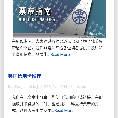
等
~【美
业
折
区
务
扣
适
简
（2025.8
用！】
介
各
类
服
务
在新冠期间，大家通过各种渠道认识和了解了北美票
都
帝这个平台。我们非常荣幸给各位读者提供了及时和
降
Read
靠谱的信息。随着生…
Read More
价
More
了）
美国信用卡推荐
美
国
By
Xianjianqixia
|
2024年1月14日
| Featured
信
用
我们在此文章中分享一些美国信用的申请链接，在能
卡
赚取开卡奖励的同时，也是另外一种支持票帝的方
推
Read
式，欢迎大家用文章中…
Read More
荐
More