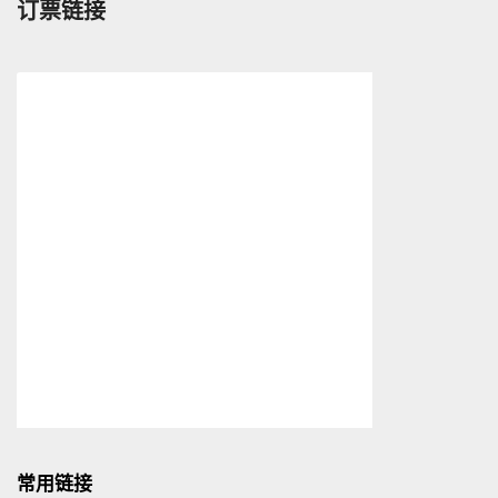
订票链接
加
怎
机
么
票
说
立
减
300/600/1000，
年
底
前
可
用，
还
能
再
返
500？
常用链接