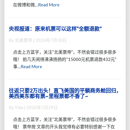
明
Read
在微博和微…
Read More
单
天
More
程/5k
开
往
始
返，
罢
央视报道：原来机票可以这样“全额退款”
央
有
工
视
行
By
北美票帝
|
2026年7月30日
~
报
李，
如
道：
不
点击上方蓝字，关注“北美票帝”，不然会错过很多很多
何
原
绕
哦！ 前几天闹得沸沸扬扬的“15000元机票退款432元”
应
来
路，
Read
对
事…
Read More
机
不
呢？
票
More
愧
可
是
以
“美
往返只要2万出头！直飞美国的平躺商务舱回归，
往
这
国
美西美东都有票~里程票都不香了~
返
样
人
只
“全
By
Yida
|
2026年7月29日
自
要
额
己
2
退
点击上方蓝字，关注“北美票帝”，不然会错过很多很多
的
万
款”
哦！ 票帝按 文章的开头我觉得有必要特别感谢一下在
航
出