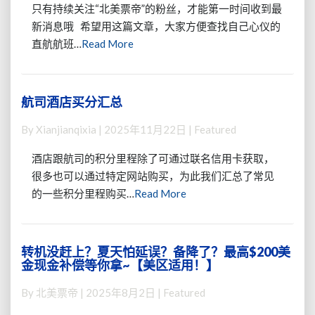
便
只有持续关注“北美票帝”的粉丝，才能第一时间收到最
于
新消息哦 希望用这篇文章，大家方便查找自己心仪的
查
Read
直航航班…
Read More
找
More
的
中
国-
航司酒店买分汇总
航
北
司
美
By
Xianjianqixia
|
2025年11月22日
| Featured
酒
班
店
表
酒店跟航司的积分里程除了可通过联名信用卡获取，
买
【厦
很多也可以通过特定网站购买，为此我们汇总了常见
分
航
Read
的一些积分里程购买…
Read More
汇
福
总
More
州-
纽
约
转机没赶上？夏天怕延误？备降了？最高$200美
转
航
金现金补偿等你拿~【美区适用！】
机
班
没
By
北美票帝
|
2025年8月2日
| Featured
的
赶
单
上？