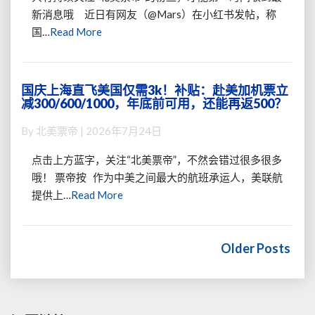
里
~
路，
新消息哦 近日有网友（@Mars）在小红书发帖，称
程
加
Read
国…
Read More
票
拿
More
也
大
有
也
“结
有
国庆上海直飞美国仅需3k！补贴：赴美加机票立
国
婚
减300/600/1000，年底前可用，还能再返500？
留
庆
票”
口
上
了？
By
北美票帝
|
2026年7月24日
子
海
增
直
加
点击上方蓝字，关注“北美票帝”，不然会错过很多很多
飞
航
哦！ 票帝按 作为中美之间最大的航班承运人，美联航
美
段
Read
提供上…
Read More
国
真
More
仅
能
需
Posts
无
3k！
navigation
Older Posts
中
补
生
贴：
有？
赴
票
美
帝