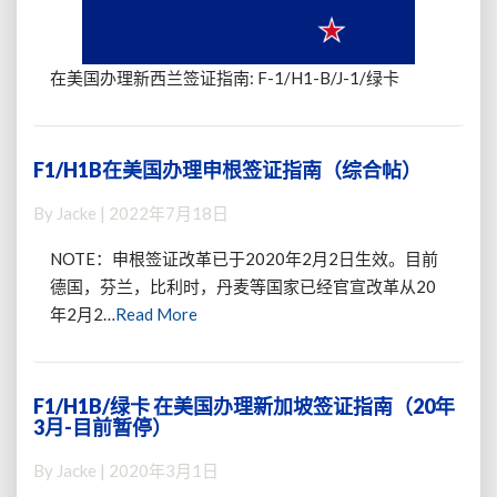
西
兰
签
在美国办理新西兰签证指南: F-1/H1-B/J-1/绿卡
证
指
南
（2022
F1/H1B在美国办理申根签证指南（综合帖）
F1/H1B
年
在
By
Jacke
|
2022年7月18日
9
美
月
国
NOTE：申根签证改革已于2020年2月2日生效。目前
更
办
德国，芬兰，比利时，丹麦等国家已经官宣改革从20
新）
理
Read
年2月2…
Read More
申
根
More
签
证
F1/H1B/绿卡 在美国办理新加坡签证指南（20年
F1/H1B/
指
3月-目前暂停）
绿
南
卡
（综
By
Jacke
|
2020年3月1日
在
合