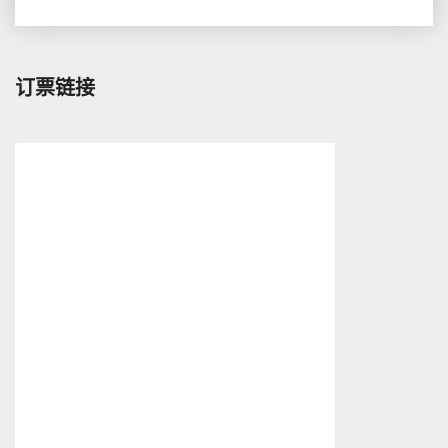
台
证
指
南
订票链接
（19
年
6
月
更
新）