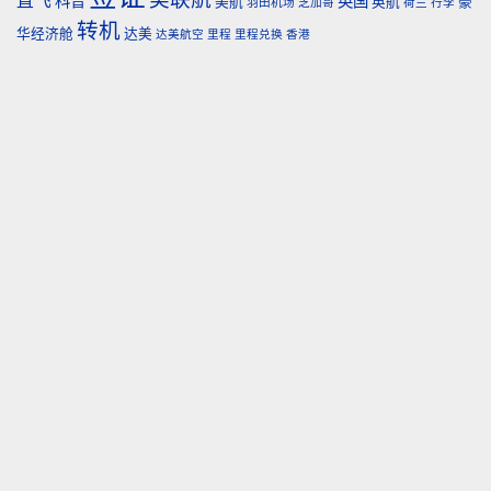
科普
英国
美航
英航
豪
羽田机场
芝加哥
荷兰
行李
转机
华经济舱
达美
达美航空
里程
里程兑换
香港