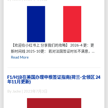
在
了
美
官
国
方
办
的
理
回
申
邮
根
label
签
怎
证
【欢迎在小红书上 分享我们的攻略】 2026-4 更：更
么
指
新时间线 2025-10更： 若对法国签证时长不满意，…
办？）
南
Read
Read More
(更
More
新
数
据
F1/H1B在美国办理申根签证指南(荷兰-全领区 24
F1/H1B
点)
年11月更新)
在
美
By
Jacke
|
2023年7月3日
国
办
理