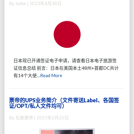
馆
By
Jacke
|
2023年4月30日
证
(单/
在
多
美
次)
国
办
理
日
本
签
日本现已开通签证电子申请，请查看日本电子旅游签
证
证信息总结 前言：日本在美国本土48州+首都DC共计
指
Read
有14个大使…
Read More
南-
More
纽
约
领
票帝的UPS业务简介（文件寄送Label、各国签
票
馆
证/OPT/私人文件均可）
帝
的
By
北美票帝
|
2023年2月25日
UPS
业
务