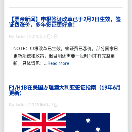
国
More
签
证
【票帝新闻】申根签证改革已于2月2日生效，签
【票
（纽
证费涨价，多年签证更好拿！
帝
约
新
领
By
Jacke
|
2020年2月2日
闻】
馆）
申
NOTE：申根改革已生效，签证费已涨价。部分国家已
根
更新系统和政策，但目测还需要一段时间才有完整更
签
Read
新。具体请见：…
Read More
证
More
改
革
已
F1/H1B在美国办理澳大利亚签证指南（19年6月
F1/H1B
于
更新）
在
2
美
月
By
Jacke
|
2019年6月7日
国
2
办
日
理
生
澳
效，