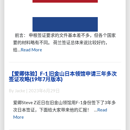
申
根
签
证
指
南
前言： 申根签证要求的文件基本差不多，但各个国家
(荷
要的材料略有不同。 荷兰签证总体来说比较好约，
兰-
Read
给…
Read More
全
More
领
区
24
【爱卿体验】F-1 旧金山日本领馆申请三年多次
【爱
年
签证攻略(19年7月版本)
卿
11
体
月
By
Jacke
|
2023年6月29日
验】
更
F-
爱卿Steve Z近日在旧金山领馆用F-1身份签下了3年多
新)
1
次日本签证，下面给大家带来他的汇报！ …
Read
旧
Read
More
金
More
山