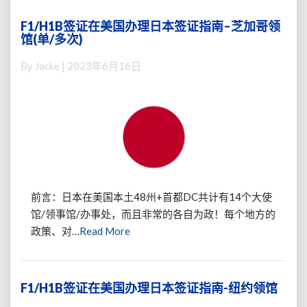
日
本
F1/H1B签证在美国办理日本签证指南–芝加哥领
F1/H1B
领
馆(单/多次)
签
馆
证
申
By
Jacke
|
2023年6月16日
在
请
美
三
国
年
办
多
理
次
日
签
本
证
签
攻
证
前言：日本在美国本土48州+首都DC共计有14个大使
略
指
(19
馆/领事馆/办事处，而且非常的各自为政！每个地方的
南
年
Read
政策、对…
Read More
–
7
More
芝
月
加
版
哥
F1/H1B签证在美国办理日本签证指南-纽约领馆
F1/H1B
本)
领
签