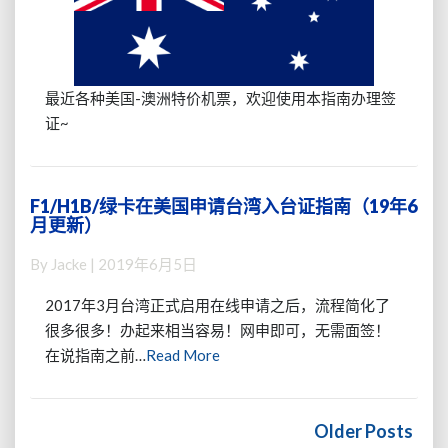
大
签
利
证
亚
费
签
涨
证
最近各种美国-澳洲特价机票，欢迎使用本指南办理签
价，
指
多
证~
南
年
（19
签
年
证
6
F1/H1B/绿卡在美国申请台湾入台证指南（19年6
F1/H1B/
更
月
月更新）
绿
好
更
卡
拿！
By
Jacke
|
2019年6月5日
新）
在
美
2017年3月台湾正式启用在线申请之后，流程简化了
国
很多很多！办起来相当容易！网申即可，无需面签！
申
Read
在说指南之前…
Read More
请
More
台
湾
Posts
入
navigation
Older Posts