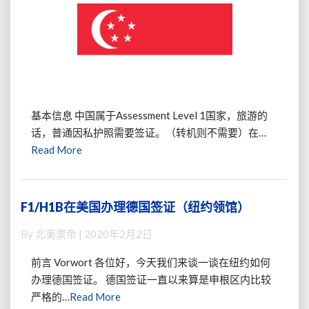
美
帖）
国
办
理
新
加
坡
签
基本信息 中国属于Assessment Level 1国家，旅游的
证
话，普通因私护照需要签证。（转机则不需要）在…
指
Read
Read More
南
More
（20
年
3
F1/H1B在美国办理德国签证（纽约领馆）
F1/H1B
月-
在
目
By
北美票帝
|
2020年2月2日
美
前
国
暂
前言 Vorwort 各位好，今天我们来谈一谈在纽约如何
办
停）
办理德国签证。 德国签证一直以来算是申根区内比较
理
Read
严格的…
Read More
德