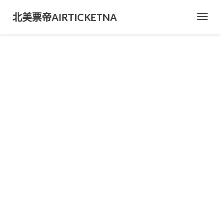
北美票帝AIRTICKETNA
Toggl
Navig