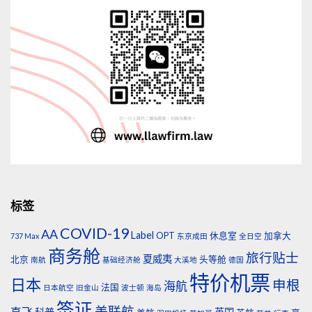
标签
COVID-19
AA
Label
OPT
休息室
加拿大
737 Max
东京成田
全日空
商务舱
旅行贴士
夏威夷
北京
头等舱
南航
基础经济舱
大溪地
德国
特价机票
日本
申根
海航
法国
日本航空
旧金山
波士顿
海岛
签证
美联航
直飞