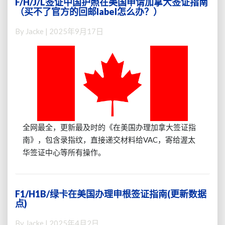
F/H/J/L签证中国护照在美国申请加拿大签证指南
F/H/J/L
指
（买不了官方的回邮label怎么办？）
签
南
证
By
Jacke
|
2025年9月17日
中
国
护
照
在
美
国
申
请
全网最全，更新最及时的《在美国办理加拿大签证指
加
南》，包含录指纹，直接递交材料给VAC，寄给渥太
拿
华签证中心等所有操作。
大
签
证
指
F1/H1B/绿卡在美国办理申根签证指南(更新数据
F1/H1B/
南
点)
绿
（买
卡
不
By
Jacke
|
2025年4月2日