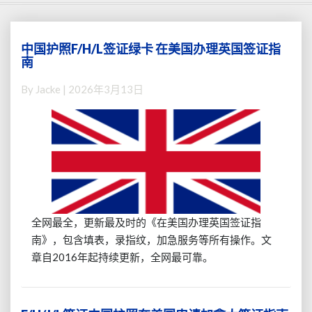
中国护照F/H/L签证绿卡 在美国办理英国签证指
中
南
国
护
By
Jacke
|
2026年3月13日
照
F/H/L
签
证
绿
卡
在
美
国
全网最全，更新最及时的《在美国办理英国签证指
办
南》，包含填表，录指纹，加急服务等所有操作。文
理
章自2016年起持续更新，全网最可靠。
英
国
签
证