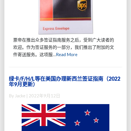
简
介
（文
件
寄
送
票帝在推出众多签证指南服务之后，受到广大读者的
Label、
欢迎。作为签证服务的一部分，我们推出了附加的文
各
Read
件寄送服务。这项服…
Read More
国
More
签
证/OPT/
私
绿卡/F/H/L等在美国办理新西兰签证指南（2022
绿
人
年9月更新）
卡/F/H/L
文
等
件
By
Jacke
|
2022年9月12日
在
均
美
可）
国
办
理
新