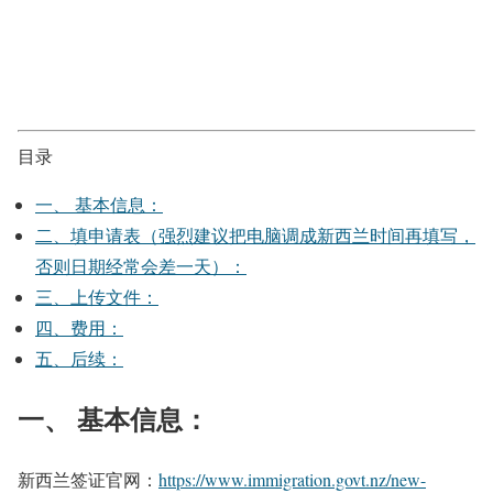
目录
一、 基本信息：
二、填申请表（强烈建议把电脑调成新西兰时间再填写，
否则日期经常会差一天）：
三、上传文件：
四、费用：
五、后续：
一、 基本信息：
新西兰签证官网：
https://www.immigration.govt.nz/new-