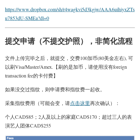
https://www.dropbox.com/sh/r4wagkvi5d3kgjw/AAA6uihiyxZTs
u7853dU-SMEa?dl=0
提交申请（不提交护照），非简化流程
文件上传完毕之后，就提交，交费100加币(80美金左右), 可
以刷Visa/Master/Amex.
【刷的是加币，请使用没有foreign
transaction fee的卡付费】
如果没交过指纹，则申请费和指纹费一起收。
采集指纹费用（可能会变，请
点击这里
再次确认）：
个人CAD$85；2人及以上的家庭CAD$170；超过三人的表
演艺人团体CAD$255