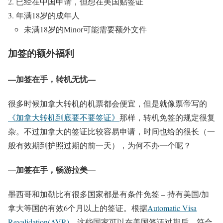
已经在中国申请，但想在美国贴签证
年满18岁的成年人
未满18岁的Minor可能需要额外文件
加签的额外福利
—加签在手，转机无忧—
很多时候加拿大转机的机票都会便宜，但是就像票帝写的
《加拿大转机到底要不要签证》
那样，转机免签的规定很复
杂。不过加拿大的签证比较
容易申请
，时间也
给的很长
（一
般有效期到护照过期的前一天），为何不办一个呢？
—加签在手，畅游拉美—
墨西哥和加勒比有很多国家都是
有条件免签
– 持有美国/加
拿大等国的有效6个月以上的签证。根据
Automatic Visa
Revalidation(AVR)
，这些国家可以在美国签证过期后，符合