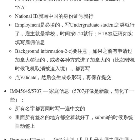
“NA”
National ID就写中国的身份证号就行
Employment是必填的，写Undergraduate student之类就行
了，雇主就是学校，时间按I-20就行；H1B签证请如实
填写雇佣信息
Background information-2-c)要注意，如果之前
有申请过
加拿大签证
的，或者各种方式进了加拿大的（比如转机
时候飞机取消被迫入境），都要写
点Validate，然后会生成条形码，再保存提交
IMM5645/5707
— 家庭信息（5707好像是新版，简化了一
些）：
所有名字都要同时
写一遍中文的
里面所有签名的地方
都空着就好了
，submit的时候系统
自动签上
Purpose of Travel
— 行程计划（几月几号从哪去哪住哪；