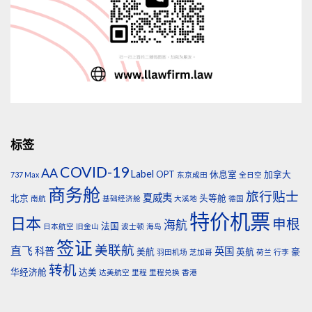
标签
COVID-19
AA
Label
OPT
休息室
加拿大
737 Max
东京成田
全日空
商务舱
旅行贴士
夏威夷
北京
头等舱
南航
基础经济舱
大溪地
德国
特价机票
日本
申根
海航
法国
日本航空
旧金山
波士顿
海岛
签证
美联航
直飞
科普
英国
美航
英航
豪
羽田机场
芝加哥
荷兰
行李
转机
华经济舱
达美
达美航空
里程
里程兑换
香港