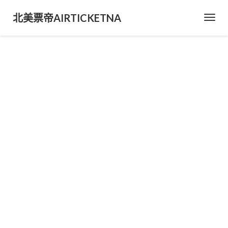
北美票帝AIRTICKETNA
Toggl
Navig