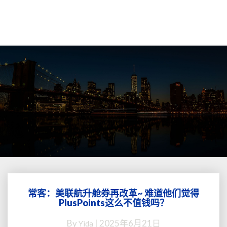
常客：美联航升舱券再改革~ 难道他们觉得
常
PlusPoints这么不值钱吗？
客：
美
By
|
2025年6月21日
Yida
联