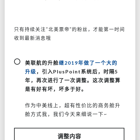
航
升
舱
券
只有持续关注
“北美票帝”
的粉丝，才能第一时间
再
收到最新消息哦
改
革
~
难
美联航的升舱
继2019年做了一个大的
道
升级
，引入PlusPoint系统后，时隔5
他
年，再次进行了一次调整。这次调整算
们
是有好有坏，坏多于好。
觉
得
PlusPoints
作为中美线上，超有性价比的商务舱升
这
舱方式我，我们今天来细说一下~
么
不
值
调整内容
钱