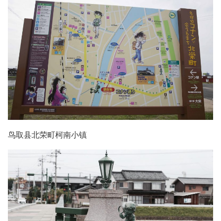
鸟取县北荣町柯南小镇