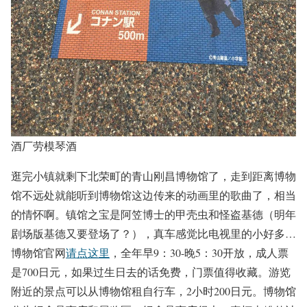
酒厂劳模琴酒
逛完小镇就剩下北荣町的青山刚昌博物馆了，走到距离博物
馆不远处就能听到博物馆这边传来的动画里的歌曲了，相当
的情怀啊。镇馆之宝是阿笠博士的甲壳虫和怪盗基德（明年
剧场版基德又要登场了？），真车感觉比电视里的小好多…
博物馆官网
请点这里
，全年早9：30-晚5：30开放，成人票
是700日元，如果过生日去的话免费，门票值得收藏。游览
附近的景点可以从博物馆租自行车，2小时200日元。博物馆