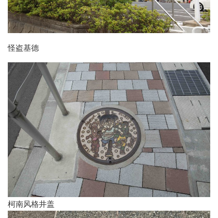
怪盗基德
柯南风格井盖