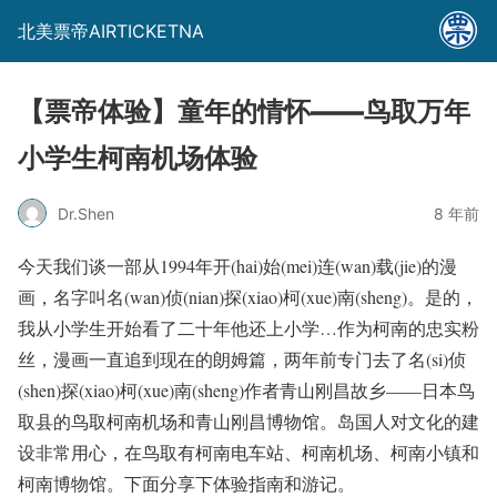
北美票帝AIRTICKETNA
【票帝体验】童年的情怀——鸟取万年
小学生柯南机场体验
Dr.Shen
8 年前
今天我们谈一部从1994年开(hai)始(mei)连(wan)载(jie)的漫
画，名字叫
名(wan)侦(nian)探(xiao)柯(xue)南(sheng)
。是的，
我从小学生开始看了二十年他还上小学…作为柯南的忠实粉
丝，漫画一直追到现在的朗姆篇，两年前专门去了
名(si)侦
(shen)探(xiao)柯(xue)南(sheng)
作者青山刚昌故乡——日本鸟
取县的鸟取柯南机场和青山刚昌博物馆。岛国人对文化的建
设非常用心，在鸟取有柯南电车站、柯南机场、柯南小镇和
柯南博物馆。下面分享下体验指南和游记。