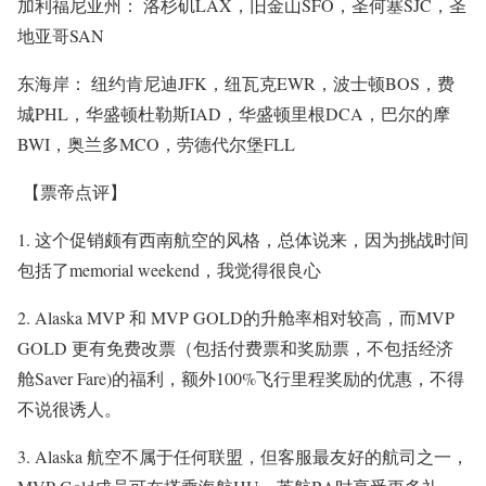
加利福尼亚州： 洛杉矶LAX，旧金山SFO，圣何塞SJC，圣
地亚哥SAN
东海岸： 纽约肯尼迪JFK，纽瓦克EWR，波士顿BOS，费
城PHL，华盛顿杜勒斯IAD，华盛顿里根DCA，巴尔的摩
BWI，奥兰多MCO，劳德代尔堡FLL
【票帝点评】
1. 这个促销颇有西南航空的风格，总体说来，因为挑战时间
包括了memorial weekend，我觉得很良心
2. Alaska MVP 和 MVP GOLD的升舱率相对较高，而MVP
GOLD 更有免费改票（包括付费票和奖励票，不包括经济
舱Saver Fare)的福利，额外100%飞行里程奖励的优惠，不得
不说很诱人。
3. Alaska 航空不属于任何联盟，但客服最友好的航司之一，