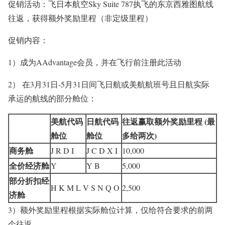
促销活动：飞日本航空Sky Suite 787执飞的东京西雅图航线
往返，获得额外奖励里程（非定级里程）
促销内容：
1）成为AAdvantage会员，并在飞行前注册此活动
2） 在
3月31日-5月31日
间飞日航或美航航班号且日航实际
承运的航线的部分舱位：
美航代码
日航代码
往返赢取额外奖励里程 (最
舱位
舱位
多给两次)
商务舱
J R D I
J C D X I
10,000
全价经济舱
Y
Y B
5,000
部分折扣经
H K M L V S N Q O
2,500
济舱
3）额外奖励里程根据实际舱位计算，仅给符合要求的前两
个往返。