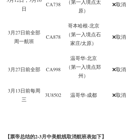
（第一入境点太
CA738
❌
取消
日
原）
哥本哈根-北京
3月27日前
全部
（第一入境点石
CA878
❌
取消
周一航班
家庄/太原）
温哥华-北京
（第一入境点郑
3月27日前全部
CA998
❌
取消
州）
3月13日前每周
3U8502
温哥华-成都
❌
取消
三
【票帝总结的2-3月中美航线取消航班表如下】