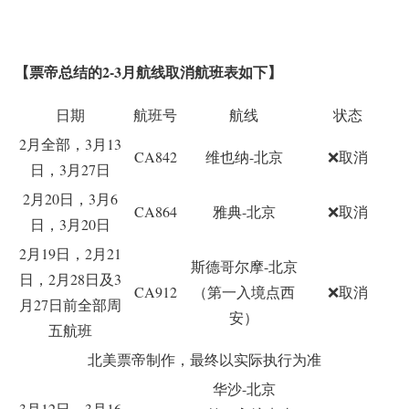
【票帝总结的2-3月航线取消航班表如下】
日期
航班号
航线
状态
2月全部，3月13
CA842
维也纳-北京
❌
取消
日，3月27日
2月20日，3月6
CA864
雅典-北京
❌
取消
日，3月20日
2月19日，
2月21
斯德哥尔摩-北京
日，2
月28
日及3
CA912
（第一入境点西
❌
取消
月27日前全部周
安）
五航班
北美票帝制作，最终以实际执行为准
华沙-北京
3月12
日，3
月16