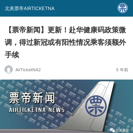
北美票帝AIRTICKETNA
【票帝新闻】更新！赴华健康码政策微
调，得过新冠或有阳性情况乘客须额外
手续
AirTicketNA2
5 年前