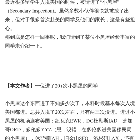
最近很多留学生入境美国的时候，被请进了“小黑屋”
（Secondary Inspection)。虽然多数小伙伴很快就被放了出
来，但对于很多首次赴美的同学及他们的家长，这是有些担
心。
那到底是怎样一回事呢，我们请到了某位小黑屋经验丰富的
同学来介绍一下。
【本文作者】
一位进了20+次小黑屋的同学
小黑屋这个东西进了不知多少次了，本科时候基本每次入境
美国都进。总共入境了20次左右，只有两三次没进。进过小
黑屋的机场遍布美国：纽瓦克EWR，DC杜勒斯IAD，芝加
哥ORD，多伦多YYZ（恩，没错，在多伦多进美国移民局
的小黑屋），休斯顿IAH，旧金山SFO，洛杉矶LAX，还有