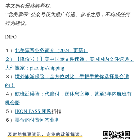
本文拥有最终解释权。
“北美票帝”公众号仅为推广传递、参考之用，不构成任何
行为建议。
INFO
１）
北美票帝业务简介（2024.1更新）
２）【降价啦！】美中国际文件速递，美国国内文件速递，
大件搬家：
piao.tips/shipping
３）
境外旅游保险：全方位对比，手把手教你选择最合适
的！
４）
航班延误险：代赔付，送休息室券，甚至3年内航班有
机会赔
５）
IKON PASS 团购
折扣
６）
票帝的付费问答业务