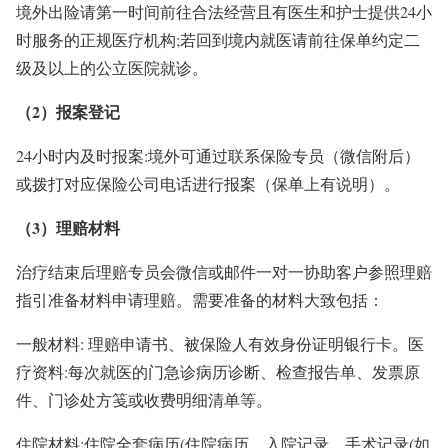
境外出险请第一时间前往合法经营且有医生和护士提供24小
时服务的正规医疗机构;若回到境内就医请前往保单约定二
级及以上的公立医院就诊。
（2）报案登记
24小时内及时报案:境外可通过联系保险专员（微信附后）
或拨打对应保险公司电话进行报案（保单上有说明）。
（3）理赔材料
治疗结束后理赔专员会微信或邮件一对一协助客户参照理赔
指引准备材料申请理赔。需要准备的材料大致包括：
一般材料: 理赔申请书、被保险人有效身份证明银行卡。医
疗资料:每次就医的门急诊病历诊断、检查报告单、发票原
件、门诊处方笺或收费明细清单等。
住院材料:住院全套病历(住院病历、入院记录、手术记录(如