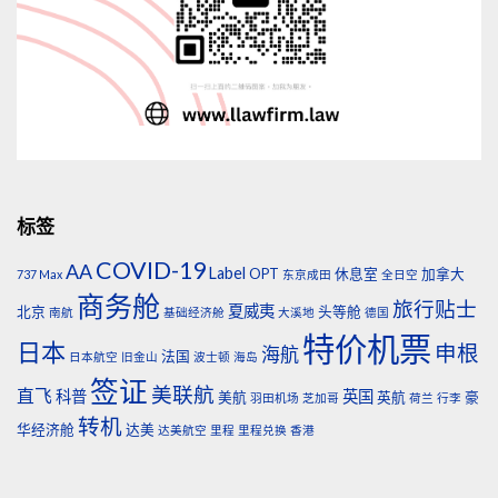
标签
COVID-19
AA
Label
OPT
休息室
加拿大
737 Max
东京成田
全日空
商务舱
旅行贴士
夏威夷
北京
头等舱
南航
基础经济舱
大溪地
德国
特价机票
日本
申根
海航
法国
日本航空
旧金山
波士顿
海岛
签证
美联航
直飞
科普
英国
美航
英航
豪
羽田机场
芝加哥
荷兰
行李
转机
华经济舱
达美
达美航空
里程
里程兑换
香港