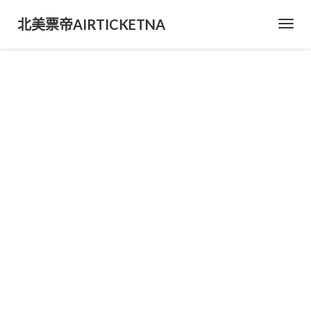
北美票帝AIRTICKETNA
Toggl
Navig