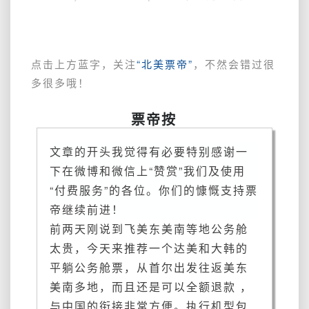
也
包
括：
赴
点击上方蓝字，关注
“北美票帝”
，不然会错过很
美
多很多哦！
不
绕
票帝按
路
的
文章的开头我觉得有必要特别感谢一
商
务
下在微博和微信上“赞赏”我们及使用
舱，
“付费服务”的各位。你们的慷慨支持票
免
帝继续前进！
费
前两天刚说到飞美东美南等地公务舱
退
改，
太贵，今天来推荐一个达美和大韩的
顺
平躺公务舱票，从首尔出发往返美东
带
美南多地，而且还是可以全额退款 ，
把
明
与中国的衔接非常方便。执行机型包