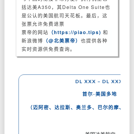
年
括达美A350，其Delta One Suite也
暑
是公认的美
国
航司天花板。
最后，这
假
张票允许免费退票
回
国
票帝的网站
（https://piao.tips)
和
也
新浪微博
（@北美票帝）
也提供各种
搞
实时资源供免费查询。
定
了？
DL XXX – DL XXXX
首尔-美国多地
（迈阿密、达拉斯、奥兰多、巴尔的摩、圣