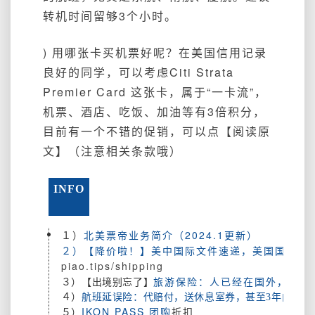
转机时间留够3个小时。
) 用哪张卡买机票好呢？在美国信用记录
良好的同学，可以考虑Citi Strata
Premier Card 这张卡，属于“一卡流”，
机票、酒店、吃饭、加油等有3倍积分，
目前有一个不错的促销，可以点【阅读原
文】（注意相关条款哦）
INFO
１）
北美票帝业务简介（2024.1更新）
２）【降价啦！】美中国际文件速递，美国国内文
piao.tips/shipping
旅游保险：人已经在国外，或既
３）【出境别忘了】
４）
航班延误险：代赔付，送休息室券，甚至3年内航班
IKON PASS 团购
折扣
５）