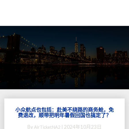
小众航点也包括：赴美不绕路的商务舱，免
小
费退改，顺带把明年暑假回国也搞定了？
众
航
By
|
2024年10月23日
AirTicketNA2
点