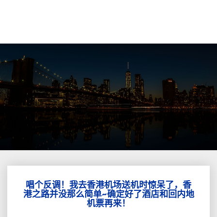
唱个反调！我去香港机场送机时惊呆了，香
唱
港之路并没那么简单~确定好了酒店和回内地
个
机票再来！
反
调！