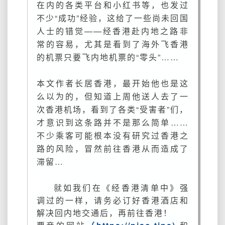
在内的各类平台和小红书等，也发过
简
不少“成功”经验，这给了一些尚未回国
单
~
人士的错觉——经香港赴内地之路非
确
常的容易，尤其是看到了海外飞香港
定
的机票只要飞内地机票的“零头”……
好
了
本文作者长居香港，最开始他也是这
酒
么以为的，但知道上周他送人去了一
店
和
次香港机场，看到了各类“受害者”们，
回
才意识到这条路并不是那么简单……
内
不少乘客可能根本没有研究过香港之
地
路的风险，冒然前往香港从而造成了
机
滞留…
票
再
来！
就如我们在《经香港清单中》强
调过的一样，请务必订好香港酒店和
解决回内地交通后，再前往香港！