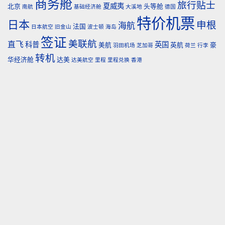
商务舱
旅行贴士
夏威夷
北京
头等舱
南航
基础经济舱
大溪地
德国
特价机票
日本
申根
海航
法国
日本航空
旧金山
波士顿
海岛
签证
美联航
直飞
科普
英国
美航
英航
豪
羽田机场
芝加哥
荷兰
行李
转机
华经济舱
达美
达美航空
里程
里程兑换
香港