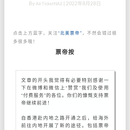
By
|
2022年8月28日
AirTicketNA2
我
去
香
港
机
点击上方蓝字，关注
“北美票帝”
，不然会错过很
场
多很多哦！
送
票帝按
机
时
惊
呆
了，
文章的开头我觉得有必要特别感谢一
香
下在微博和微信上“赞赏”我们及使用
港
“付费服务”的各位。你们的慷慨支持票
之
帝继续前进！
路
并
没
自香港赴内地之路开通之后，给海外
那
前往内地开展了新的途径。包括票帝
么