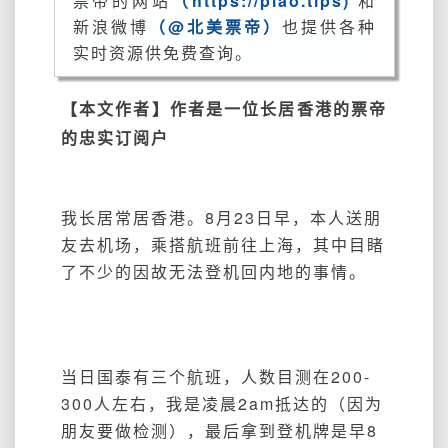
票帝的网站
（https://piao.tips)
和
新浪微博
（@北美票帝）
也提供各种
实时资源供免费查询。
【本文作者】作者是一位长居香港的票帝
的忠实订阅户
我长居常居香港。8月23日早，本人送朋
友去机场，乘搭航班前往上海，其中目睹
了不少的因故无法登机回内地的事情。
当日国泰有三个航班，人数目测在200-
300人左右，我是凌晨2am抵达的（因为
朋友要做检测），最后拿到登机牌是早8