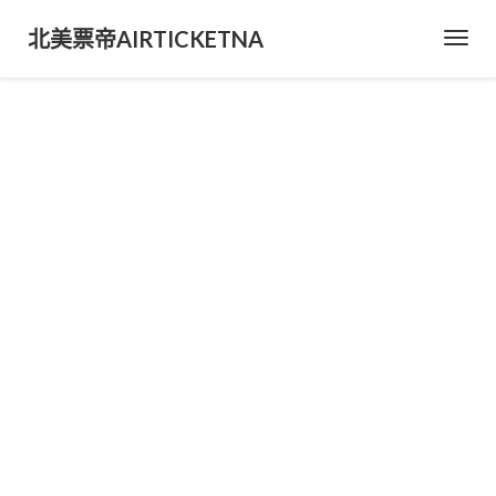
北美票帝AIRTICKETNA
Toggl
Navig