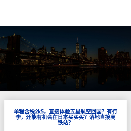
单程含税2k5，直接体验五星航空回国？有行
单
李，还能有机会在日本买买买？落地直接高
程
铁站？
含
税