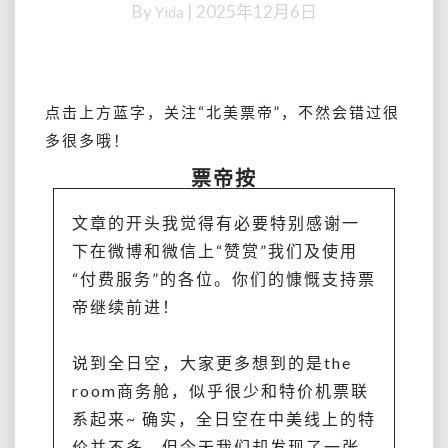
By
|
2025年12月6日
Yida
2k5，
直
接
体
验
点击上方蓝字，关注
“北美票帝”
，不然会错过很
五
多很多哦！
星
票帝按
航
空
回
文章的开头我觉得有必要特别感谢一
国？
下在微博和微信上“赞赏”我们及使用
有
“付费服务”的各位。你们的慷慨支持票
行
帝继续前进！
李，
还
能
说到全日空，大家更多想到的是the
有
room商务舱，似乎很少和特价机票联
机
会
系起来~ 确实，全日空在中美线上的特
在
价并不多，但今天我们却发现了一张