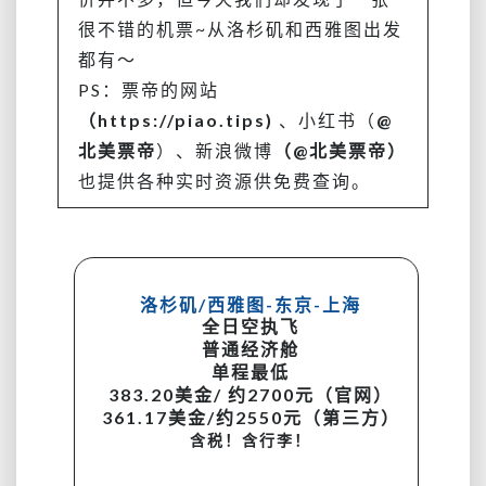
日
很不错的机票~从洛杉矶和西雅图出发
本
都有～
买
买
PS：票帝的网站
买？
（https://piao.tips)
、小红书（
@
落
北美票帝
）、新浪微博
（@北美票帝）
地
也提供各种实时资源供免费查询。
直
接
高
铁
站？
洛杉矶/西雅图-东京-上海
全日空执飞
普通经济舱
单程最低
383.20美金/ 约2700元（官网）
361.17美金/约2550元（第三方）
含税！含行李！