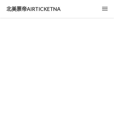
北美票帝AIRTICKETNA
Toggl
Navig