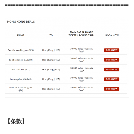
==============================================
====
【条款】