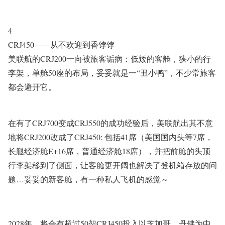
4
CRJ450——从不欢迎到香饽饽
美联航的CRJ200一向被旅客诟病：低矮的客舱，狭小的行
李架，单舱50座的布局，妥妥就是一“丑小鸭”，不少常旅客
都会避开它。
在有了CRJ700变成CRJ550的成功经验后，美联航出其不意
地将CRJ200改成了CRJ450: 包括41席（美国国内头等7席，
长腿经济舱E+16席，普通经济舱18席），并把前舱的头顶
行李架移到了侧面，让客舱更开阔也解决了登机箱存放的问
题…妥妥的新客舱，有一种私人飞机的感觉～
2028年，将会有超过50架CRJ450投入以芝加哥、丹佛为中