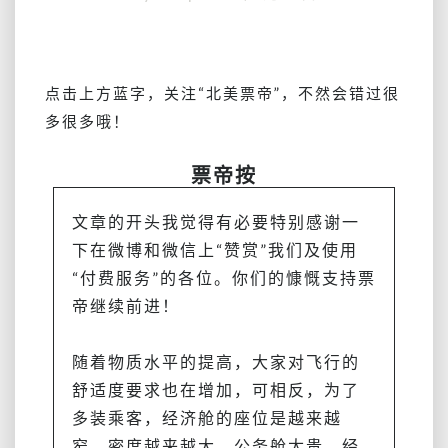
杉
矶
的
豪
点击上方蓝字，关注
“北美票帝”
，不然会错过很
华
多很多哦！
经
济
票帝按
舱，
最
低
文章的开头我觉得有必要特别感谢一
价
下在微博和微信上“赞赏”我们及使用
刚
“付费服务”的各位。你们的慷慨支持票
好
帝继续前进！
是
直
飞！
随着物质水平的提高，大家对飞行的
买
舒适度要求也在增加，可相反，为了
票
多装乘客，经济舱的座位是越来越
了
还
窄，密度越来越大。公务舱太贵，经