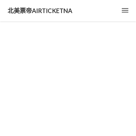
北美票帝AIRTICKETNA
Toggl
Navig