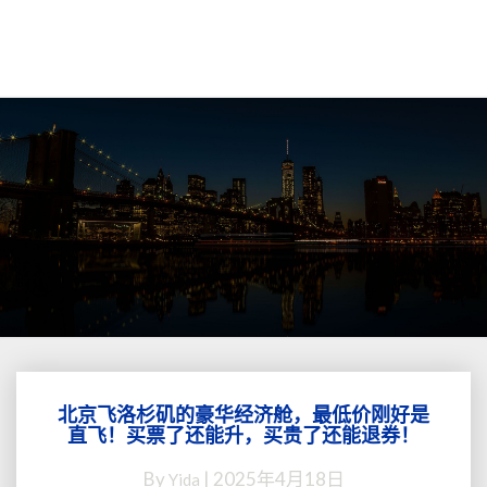
北京飞洛杉矶的豪华经济舱，最低价刚好是
北
直飞！买票了还能升，买贵了还能退券！
京
飞
By
|
2025年4月18日
Yida
洛