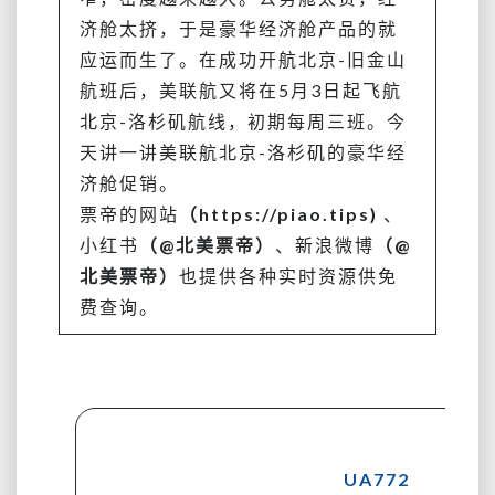
能
济舱太挤，于是豪华经济舱产品的就
升，
应运而生了。在成功开航北京-旧金山
买
贵
航班后，美联航又将在5月3日起飞航
了
北京-洛杉矶航线，初期每周三班。今
还
天讲一讲美联航北京-洛杉矶的豪华经
能
济舱促销。
退
券！
票帝的网站
（https://piao.tips)
、
小红书
（@北美票帝）
、新浪微博
（@
北美票帝）
也提供各种实时资源供免
费查询。
UA772