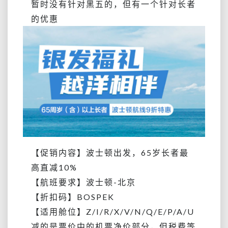
暂时没有针对黑五的，但有一个针对长者
的优惠
【促销内容】波士顿出发，65岁长者最
高直减10%
【航班要求】波士顿-北京
【折扣码】BOSPEK
【适用舱位】
Z/I/R/X/V/N/Q/E/P/A/U
减的是票价中的机票净价部分，但税费等