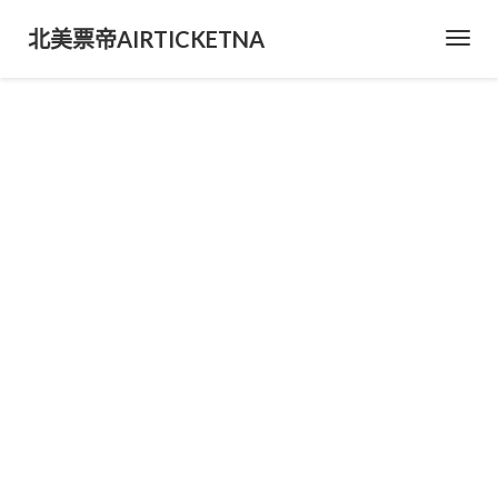
北美票帝AIRTICKETNA
Toggl
Navig