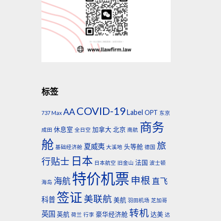
标签
COVID-19
AA
Label
OPT
737 Max
东京
商务
休息室
加拿大
北京
成田
全日空
南航
舱
旅
夏威夷
头等舱
基础经济舱
大溪地
德国
日本
行贴士
法国
日本航空
旧金山
波士顿
特价机票
申根
海航
直飞
海岛
签证
美联航
科普
美航
羽田机场
芝加哥
转机
英国
英航
豪华经济舱
达美
荷兰
行李
达