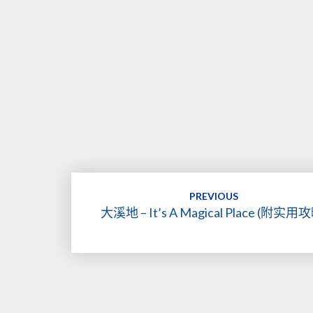
Post
PREVIOUS
navigation
大溪地 – It’s A Magical Place (附实用