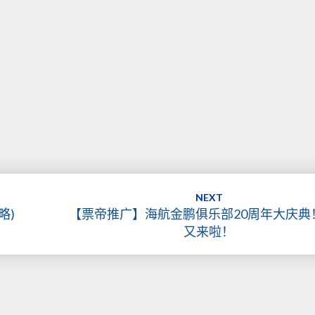
NEXT
攻略)
【票帝推广】海航金鹏俱乐部20周年大庆典
又来啦！