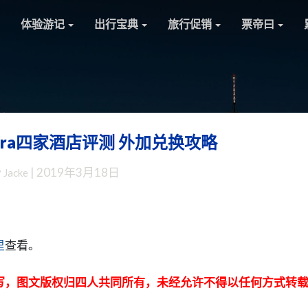
体验游记
出行宝典
旅行促销
票帝曰
Bora四家酒店评测 外加兑换攻略
大
溪
y
|
2019年3月18日
Jacke
地
Bora
Bora
四
家
里
查看。
酒
店
写，图文版权归四人共同所有，未经允许不得以任何方式转
评