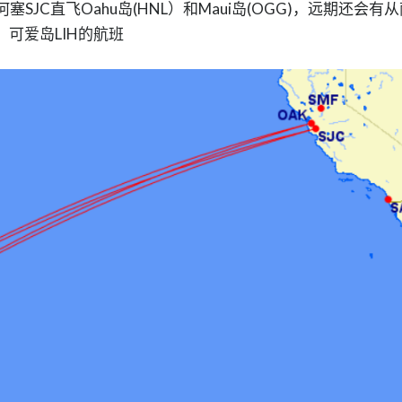
JC直飞Oahu岛(HNL）和Maui岛(OGG)，远期还会有从
，可爱岛LIH的航班