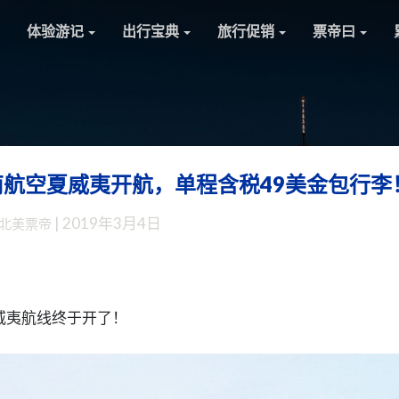
体验游记
出行宝典
旅行促销
票帝曰
航空夏威夷开航，单程含税49美金包行李
【票
帝
|
2019年3月4日
北美票帝
推
荐】
终
于
来
威夷航线终于开了！
了，
西
南