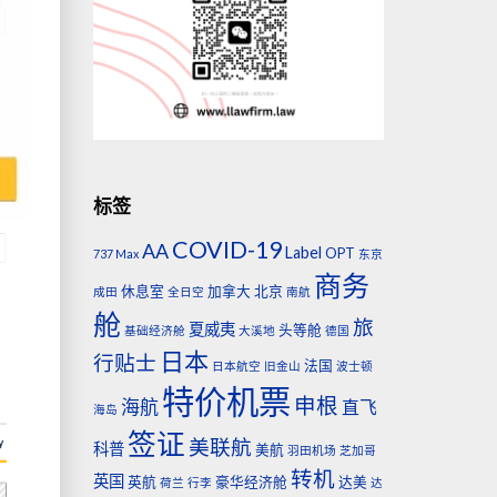
标签
COVID-19
AA
Label
OPT
737 Max
东京
商务
休息室
加拿大
北京
成田
全日空
南航
舱
旅
夏威夷
头等舱
基础经济舱
大溪地
德国
日本
行贴士
法国
日本航空
旧金山
波士顿
特价机票
申根
海航
直飞
海岛
签证
美联航
科普
美航
羽田机场
芝加哥
转机
英国
英航
豪华经济舱
达美
荷兰
行李
达