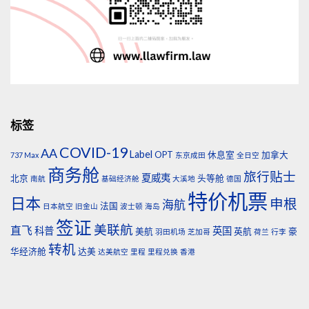
标签
COVID-19
AA
Label
OPT
休息室
加拿大
737 Max
东京成田
全日空
商务舱
旅行贴士
夏威夷
北京
头等舱
南航
基础经济舱
大溪地
德国
特价机票
日本
申根
海航
法国
日本航空
旧金山
波士顿
海岛
签证
美联航
直飞
科普
英国
美航
英航
豪
羽田机场
芝加哥
荷兰
行李
转机
华经济舱
达美
达美航空
里程
里程兑换
香港