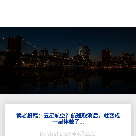
读者投稿：五星航空？航班取消后，就变成
读
一星体验了…
者
投
By
|
2025年6月22日
Yida
稿：