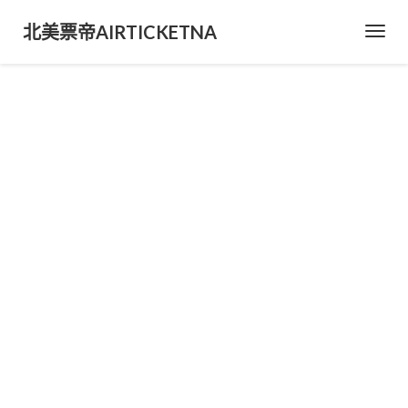
北美票帝AIRTICKETNA
Toggl
Navig