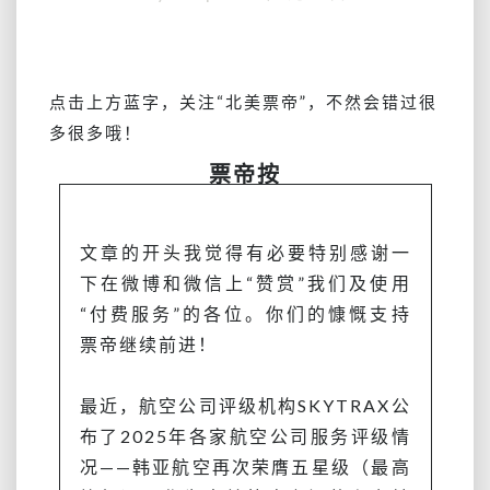
五
星
航
空？
点击上方蓝字，关注
“北美票帝”
，不然会错过很
航
多很多哦！
班
取
票帝按
消
后，
就
文章的开头我觉得有必要特别感谢一
变
下在微博和微信上“赞赏”我们及使用
成
一
“付费服务”的各位。你们的慷慨支持
星
票帝继续前进！
体
验
最近，航空公司评级机构SKYTRAX公
了…
布了2025年各家航空公司服务评级情
况——韩亚航空再次荣膺五星级（最高