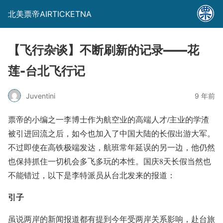
北美票帝AIRTICKETNA
【飞行杂谈】不断刷新的记录——花
莲-台北飞行记
Juventini
9 年前
票帝的小编之一李博士作为航空业的高端人才/主业的学渣
被引进回流之后，如今也加入了中国大陆的长假出游大军。
不过即使在高铁极端发达，航班常年延误的另一边，他仍然
也保持抓住一切机会
多飞多玩
的本性。国庆8天长假当然也
不能错过，以下是李特派员从台北发来的报道：
引子
虽说两岸的新闻报道都有提到今年受两岸关系影响，赴台旅