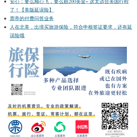
安心：要么顺心飞，要么赔200美金~ 这太适合美国行程
了！【美版延误险】
票帝的付费问答业务
人在北美，出境买旅游保险，符合申根签证要求，还有延
误险哦