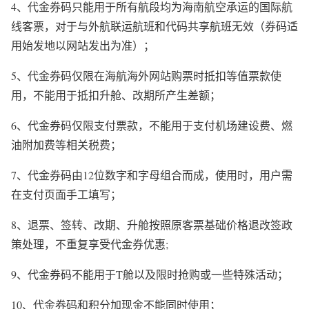
4
、代金券码只能用于所有航段均为海南航空承运的国际航
线客票，对于与外航联运航班和代码共享航班无效（券码适
用始发地以网站发出为准）；
5
、代金券码仅限在海航海外网站购票时抵扣等值票款使
用，不能用于抵扣升舱、改期所产生差额；
6
、代金券码仅限支付票款，不能用于支付机场建设费、燃
油附加费等相关税费；
7
、代金券码由
12
位数字和字母组合而成，使用时，用户需
在支付页面手工填写；
8
、退票、签转、改期、升舱按照原客票基础价格退改签政
策处理，不重复享受代金券优惠
;
9
、代金券码不能用于
T
舱以及限时抢购或一些特殊活动；
10
、代金券码和积分加现金不能同时使用；