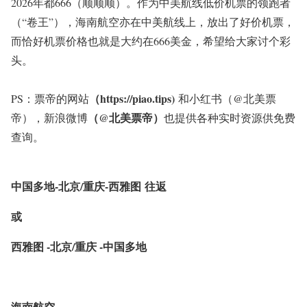
2026年都666（顺顺顺）。作为中美航线低价机票的领跑者
（“卷王”），海南航空亦在中美航线上，放出了好价机票，
而恰好机票价格也就是大约在666美金，希望给大家讨个彩
头。
（https://piao.tips)
PS：票帝的网站
和小红书（
@北美票
（@北美票帝）
帝
），新浪微博
也提供各种实时资源供免费
查询。
中国多地-
北京/重庆-西雅图
往返
或
西雅图 -北京/重庆 -中国多地
海南航空