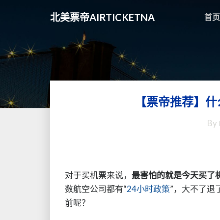
北美票帝AIRTICKETNA
首页
【票帝推荐】什
By
对于买机票来说，
最害怕的就是今天买了
数航空公司都有“
24小时政策
”，大不了退
前呢？