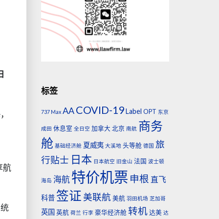
日
标签
COVID-19
AA
Label
OPT
737 Max
东京
e，
商务
休息室
加拿大
北京
成田
全日空
南航
舱
旅
夏威夷
头等舱
基础经济舱
大溪地
德国
日本
行贴士
法国
日本航空
旧金山
波士顿
共享航
特价机票
申根
海航
直飞
海岛
签证
美联航
科普
美航
羽田机场
芝加哥
系统
转机
英国
英航
豪华经济舱
达美
荷兰
行李
达