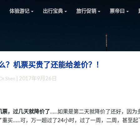
体验游记
出行宝典
旅行促销
票帝曰
么？机票买贵了还能给差价？！
【票
帝
|
2017年9月26日
Dr.Shen
推
荐】
什
么？
机
机票，过几天就降价了
……如果是第二天就降价了还好，因为
票
了重买……可，万一超过了24小时，过了一周，二周，甚至起
买
贵