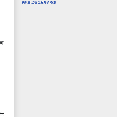
美航空
里程
里程兑换
香港
可
a
来