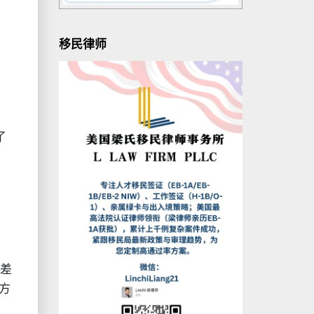
移民律师
了
将差
付方