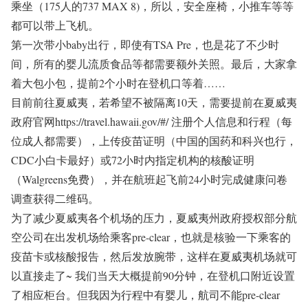
乘坐（175人的737 MAX 8)，所以，安全座椅，小推车等等
都可以带上飞机。
第一次带小baby出行，即使有TSA Pre，也是花了不少时
间，所有的婴儿流质食品等都需要额外关照。最后，大家拿
着大包小包，提前2个小时在登机口等着……
目前前往夏威夷，若希望不被隔离10天，需要提前在夏威夷
政府官网https://travel.hawaii.gov/#/ 注册个人信息和行程（每
位成人都需要），上传疫苗证明（中国的国药和科兴也行，
CDC小白卡最好）或72小时内指定机构的核酸证明
（Walgreens免费），并在航班起飞前24小时完成健康问卷
调查获得二维码。
为了减少夏威夷各个机场的压力，夏威夷州政府授权部分航
空公司在出发机场给乘客pre-clear，也就是核验一下乘客的
疫苗卡或核酸报告，然后发放腕带，这样在夏威夷机场就可
以直接走了~ 我们当天大概提前90分钟，在登机口附近设置
了相应柜台。但我因为行程中有婴儿，航司不能pre-clear