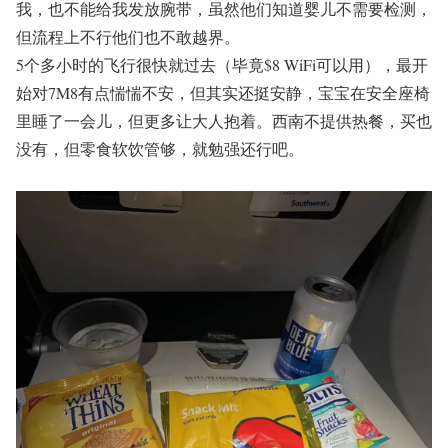
我，也不能给我发放腕带，虽然他们知道婴儿不需要检测，
但流程上不行他们也不敢越界。
5个多小时的飞行很快就过去（毕竟$8 WiFi可以用），最开
始对7M8有点惴惴不安，但其实还挺安静，宝宝在安全座椅
里睡了一会儿，但更多让大人抱着。西南不提供热餐，买也
没有，但零食软饮管够，就勉强还行吧。