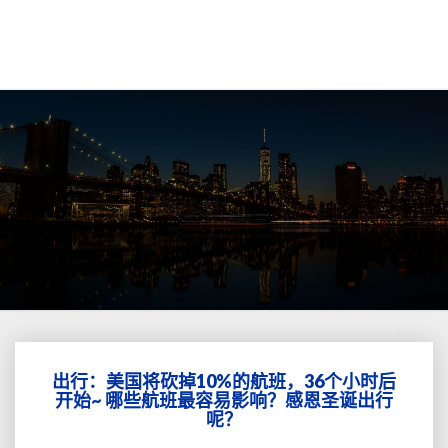
出行：美国将砍掉10%的航班，36个小时后
出
开始~ 哪些航班最容易影响？感恩圣诞出行
行：
呢？
美
国