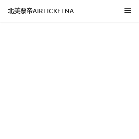
北美票帝AIRTICKETNA
Toggl
Navig