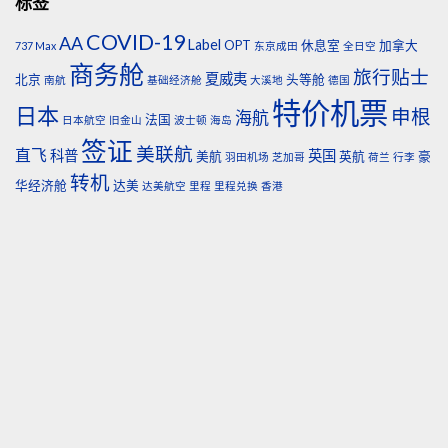
标签
COVID-19
AA
Label
OPT
休息室
加拿大
737 Max
东京成田
全日空
商务舱
旅行贴士
夏威夷
北京
头等舱
南航
基础经济舱
大溪地
德国
特价机票
日本
申根
海航
法国
日本航空
旧金山
波士顿
海岛
签证
美联航
直飞
科普
英国
美航
英航
豪
羽田机场
芝加哥
荷兰
行李
转机
华经济舱
达美
达美航空
里程
里程兑换
香港