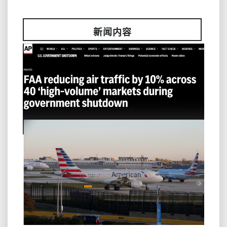
容
易
影
新闻内容
响？
感
恩
圣
诞
出
行
呢？