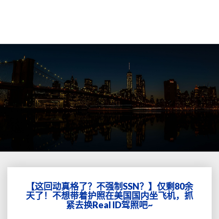
【这回动真格了？不强制SSN？】仅剩80余
【这
天了！不想带着护照在美国国内坐飞机，抓
回
紧去换Real ID驾照吧~
动
真