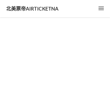
北美票帝AIRTICKETNA
Toggl
Navig