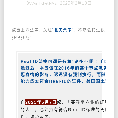
By
|
2025年2月13日
AirTicketNA2
格
了？
不
强
制
点击上方蓝字，关注
“北美票帝”
，不然会错过很
SSN？】
多很多哦！
仅
剩
80
余
Real ID法案可谓是有着“诸多不顺”：自200
天
通过后，本应该在2016年的某个节点就实施
了！
冠疫情的影响，迟迟没有强制执行。而随着美
不
能力签发符合Real-ID的证件，美国国土安全
想
带
着
护
自
2025年5月7日
起，需要乘坐商业航班及进
照
的人士，必须持有符合Real ID标准的驾照
在
美
件，如护照等。