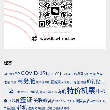
标签
COVID-19
AA
Label
OPT
休息室
加拿大
737 Max
东京成田
全日空
商务舱
旅行贴士
夏威夷
北京
头等舱
南航
基础经济舱
大溪地
德国
特价机票
日本
申根
海航
法国
日本航空
旧金山
波士顿
海岛
签证
美联航
直飞
科普
英国
美航
英航
豪
羽田机场
芝加哥
荷兰
行李
转机
华经济舱
达美
达美航空
里程
里程兑换
香港