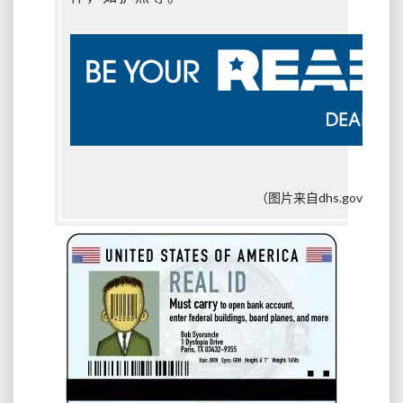
国
国
内
坐
飞
机，
抓
紧
去
换
（图片来自dhs.gov）
Real
ID
驾
照
吧
~