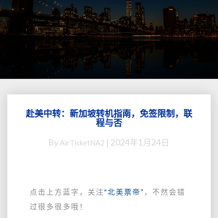
赴美中转：新加坡转机指南，免签限制，联
赴
程与否
美
中
By
|
2024年1月24日
AirTicketNA2
转：
新
加
坡
转
点击上方蓝字，关注
“北美票帝”
，不然会错
机
过很多很多哦！
指