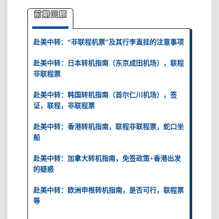
南，
免
前期回顾
签
限
赴美中转：“非联程机票”及其行李直挂的注意事项
制，
联
赴美中转：日本转机指南（东京成田机场），联程
程
非联程票
与
否
赴美中转：韩国转机指南（首尔仁川机场），签
证，联程，非联程票
赴美中转：香港转机指南，联程非联程票，蛇口坐
船
赴美中转：加拿大转机指南，免签政策+香港出发
的疑惑
赴美中转：欧洲申根转机指南，是否可行，联程票
等