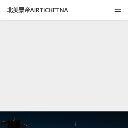
北美票帝AIRTICKETNA
Toggl
Navig