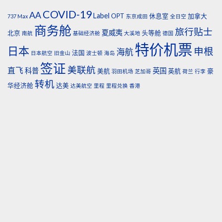
COVID-19
AA
Label
OPT
休息室
加拿大
737 Max
东京成田
全日空
商务舱
旅行贴士
夏威夷
北京
头等舱
南航
基础经济舱
大溪地
德国
特价机票
日本
申根
海航
法国
日本航空
旧金山
波士顿
海岛
签证
美联航
直飞
科普
英国
美航
英航
豪
羽田机场
芝加哥
荷兰
行李
转机
华经济舱
达美
达美航空
里程
里程兑换
香港