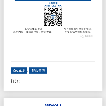
,
Covid19
转机指南
打分：
Post
navigation
PREVIOUS