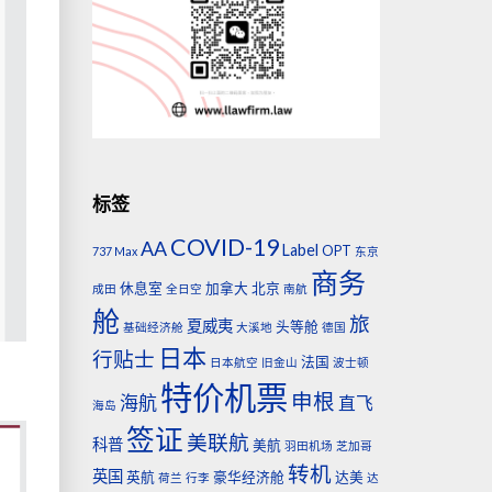
标签
COVID-19
AA
Label
OPT
737 Max
东京
商务
休息室
加拿大
北京
成田
全日空
南航
舱
旅
夏威夷
头等舱
基础经济舱
大溪地
德国
日本
行贴士
法国
日本航空
旧金山
波士顿
特价机票
申根
海航
直飞
海岛
签证
美联航
科普
美航
羽田机场
芝加哥
转机
英国
英航
豪华经济舱
达美
荷兰
行李
达