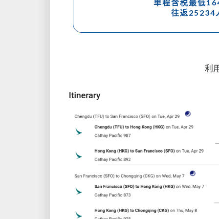
单程含税最低16
往返2523
利