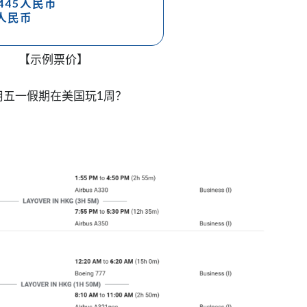
445人民币
机
4人民币
联
程
飞
【示例票价】
美
国！
用五一假期在美国玩1周？
美
东
美
西
都
有！