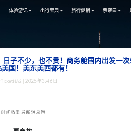
体验游记
出行宝典
旅行促销
票帝曰
，日子不少，也不贵！商务舱国内出发一次
五
飞美国！美东美西都有！
一/
暑
|
2025年3月6日
rTicketNA2
假
旺
季
赴
美：
一时间收到最新消息哦
不
折