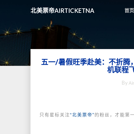
北美票帝AIRTICKETNA
首页
五一/暑假旺季赴美：不折腾
机联程
By
Ai
只有星标关注
“北美票帝”
的粉丝，才能第