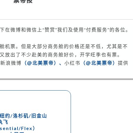
票帝按
腾，
日
子
不
在微博和微信上“赞赏”我们及使用“付费服务”的各位。
少，
也
舱机票。但是大部分商务舱的价格还是不低，尤其是不
不
贵！
又放出了不少赴美的商务舱好价，开学旺季也有票。
商
、
新浪微博
（@北美票帝）、
小红书
（@北美票帝）
提供
务
舱
国
内
出
发
一
-纽约/洛杉矶/旧金山
次
执飞
转
sential/Flex）