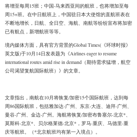
将增至每周15班；中国-马来西亚间的航班，也将增加至每
周15+班。
在中日航班上，中国
驻日本大使馆的直航班表在
不断地增长，日航、全日空、海航、南航等纷纷宣布将加密
已有航点，新增航班等等。
境内媒体方面，具有官方背景的Global Times(《环球时报》
英文版)于10月14日发表题为《Airlines eager to resume
international routes amid rise in demand
（期待需求猛增，航空
公司渴望复航国际航班
）
》的文章。
文章指出，南航在10月将恢复/加密15个国际航班，达到每
周86国际航班，包括雅加达-广州、东京-大连、迪拜-广州、
曼谷-广州、金边-广州。海航将恢复/加密布鲁塞尔-北京*、
莫斯科-北京*、贝尔格莱德-北京*，罗马-重庆、马德里-重
庆等航班。（*北京航班均有第一入境点）。