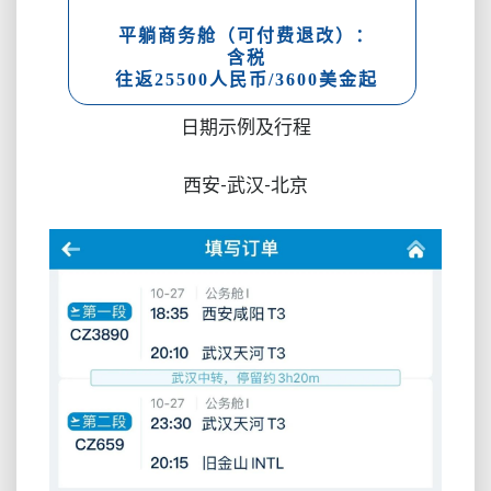
合
适
平躺商务舱（可付费退改）：
含税
往返25500人民币/3600美金起
日期示例及行程
西安-武汉-北京