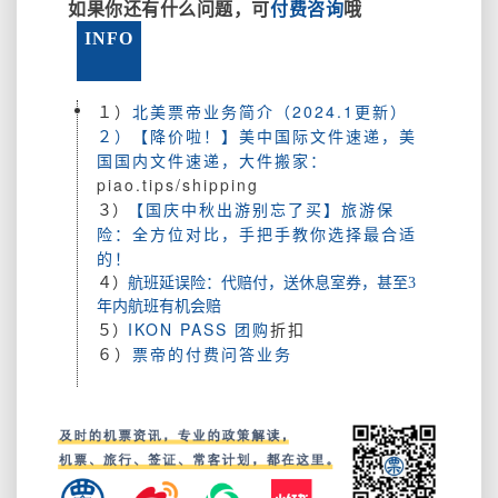
如果你还有什么问题，可
付费咨询
哦
INFO
１）
北美票帝业务简介（2024.1更新）
２）【降价啦！】美中国际文件速递，美
国国内文件速递，大件搬家：
piao.tips/shipping
【国庆中秋出游别忘了买】旅游保
３）
险：全方位对比，手把手教你选择最合适
的！
４）
航班延误险：代赔付，送休息室券，甚至3
年内航班有机会赔
IKON PASS 团购
折扣
５）
６）
票帝的付费问答业务