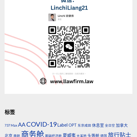
标签
COVID-19
AA
Label
OPT
休息室
加拿大
737 Max
东京成田
全日空
商务舱
旅行贴士
夏威夷
北京
头等舱
南航
基础经济舱
大溪地
德国