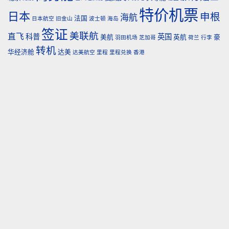
特价机票
日本
申根
海航
法国
日本航空
旧金山
波士顿
海岛
签证
美联航
直飞
科普
英国
美航
英航
豪
羽田机场
芝加哥
荷兰
行李
转机
华经济舱
达美
达美航空
里程
里程兑换
香港