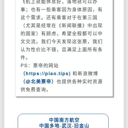
飞机上就能休息好，落地就可以办
多
事；也有一些乘客因为身体原因，有
个
城
这个需求。还有乘客对于在第三国
市
（尤其是经常在《新闻联播》中出现
联
的国家）有顾虑，希望全程都可以中
运
文交流。我们今天发现这张票，我们
~
去
认为性价比不错，且满足上面所有条
美
件。
国
PS：票帝的网站
出
（https://piao.tips)
和新浪微博
个
短
（@北美票帝）
也提供各种实时资源
差，
供免费查询。
小
呆
几
个
月
中国南方航空
都
中国多地-武汉-旧金山