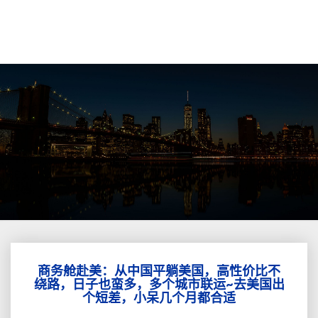
商务舱赴美：从中国平躺美国，高性价比不
商
绕路，日子也蛮多，多个城市联运~去美国出
务
个短差，小呆几个月都合适
舱
赴