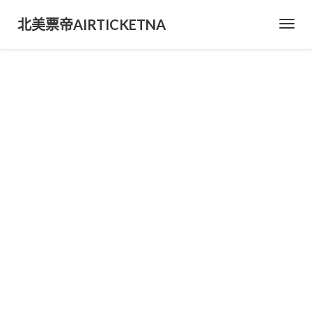
北美票帝AIRTICKETNA
Toggl
Navig