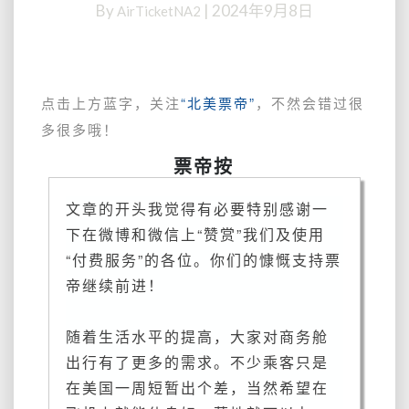
By
|
2024年9月8日
AirTicketNA2
美：
从
中
国
平
点击上方蓝字，关注
“北美票帝”
，不然会错过很
躺
多很多哦！
美
国，
票帝按
高
性
文章的
开头我觉得有必要特别感谢一
价
下在微博和微信上“赞赏”我们及使用
比
“付费服务”的各位。你们的慷慨支持票
不
绕
帝继续前进！
路，
日
随着生活水平的提高，大家对商务舱
子
出行有了更多的需求。不少乘客只是
也
蛮
在美国一周短暂出个差，当然希望在
多，