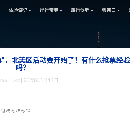
体验游记
出行宝典
旅行促销
票帝曰
票”，北美区活动要开始了！有什么抢票经验
赴
吗？
华：
国
|
2023年5月13日
TicketNA2
泰
航
空
的
“免
错过很多很多哦！
费
机