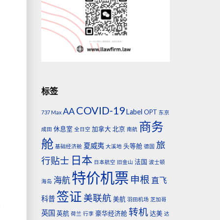
议
标签
COVID-19
AA
Label
OPT
737 Max
东京
商务
休息室
加拿大
北京
成田
全日空
南航
舱
旅
夏威夷
头等舱
基础经济舱
大溪地
德国
日本
行贴士
法国
日本航空
旧金山
波士顿
特价机票
申根
海航
直飞
海岛
签证
美联航
科普
美航
羽田机场
芝加哥
转机
英国
英航
豪华经济舱
达美
荷兰
行李
达