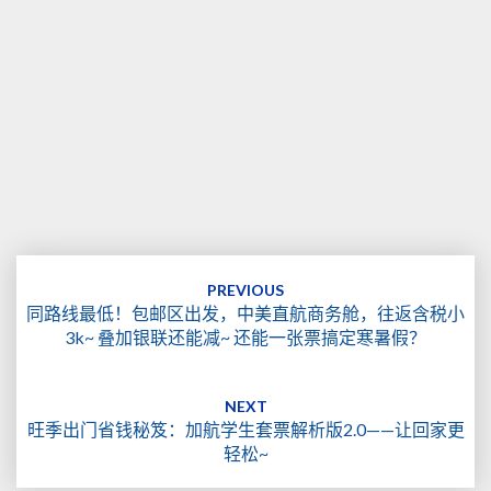
Post
navigation
PREVIOUS
同路线最低！包邮区出发，中美直航商务舱，往返含税小
3k~ 叠加银联还能减~ 还能一张票搞定寒暑假？
NEXT
旺季出门省钱秘笈：加航学生套票解析版2.0——让回家更
轻松~