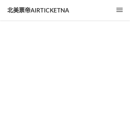
北美票帝AIRTICKETNA
Toggl
Navig