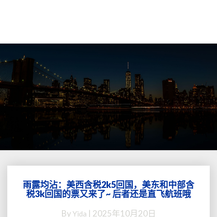
雨露均沾：美西含税2k5回国，美东和中部含
雨
税3k回国的票又来了~ 后者还是直飞航班哦
露
均
By
|
2025年10月20日
Yida
沾：