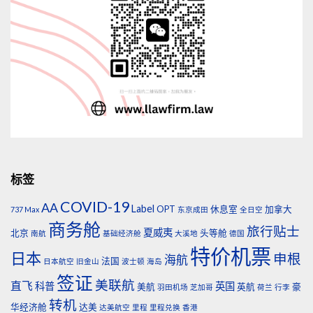
标签
COVID-19
AA
Label
OPT
休息室
加拿大
737 Max
东京成田
全日空
商务舱
旅行贴士
夏威夷
北京
头等舱
南航
基础经济舱
大溪地
德国
特价机票
日本
申根
海航
法国
日本航空
旧金山
波士顿
海岛
签证
美联航
直飞
科普
英国
美航
英航
豪
羽田机场
芝加哥
荷兰
行李
转机
华经济舱
达美
达美航空
里程
里程兑换
香港