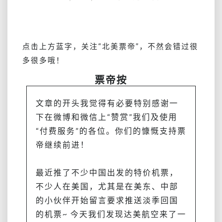
美
西
含
税
点击上方蓝字，关注
“北美票帝”
，不然会错过很
2k5
多很多哦！
回
国，
票帝按
美
东
文章的开头我觉得有必要特别感谢一
和
下在微博和微信上“赞赏”我们及使用
中
“付费服务”的各位。你们的慷慨支持票
部
含
帝继续前进！
税
3k
最近推了不少中国出发的特价机票，
回
国
不少人在美国，尤其是在美东、中部
的
的小伙伴开始留言要求推送淡季回国
票
的机票~ 今天我们发现达美航空来了一
又