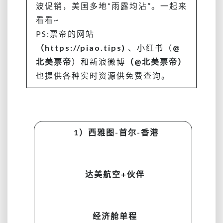
波促销，美国多地“雨露均沾”。一起来
来
了
看看~
~
PS:票帝的网站
后
（https://piao.tips)
、小红书（
@
者
北美票帝
）和新浪微博
还
（@北美票帝）
是
也提供各种实时资源供免费查询。
直
飞
航
班
哦
1）
西雅图-首尔-香港
达美航空+伙伴
经济舱单程