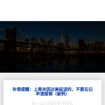
补偿提醒：上周末因达美延误的，不要忘记
补
申请报销（破例）
偿
提
By
|
2025年7月3日
Yida
醒：