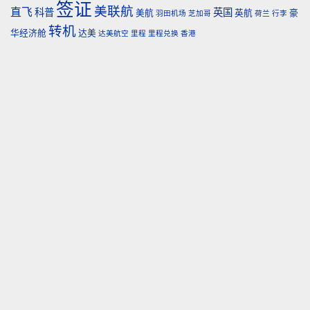
签证
美联航
直飞
科普
英国
美航
英航
豪
羽田机场
芝加哥
荷兰
行李
转机
华经济舱
达美
达美航空
里程
里程兑换
香港