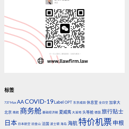
标签
COVID-19
AA
Label
OPT
休息室
加拿大
737 Max
东京成田
全日空
商务舱
旅行贴士
夏威夷
北京
头等舱
南航
基础经济舱
大溪地
德国
特价机票
日本
申根
海航
法国
日本航空
旧金山
波士顿
海岛