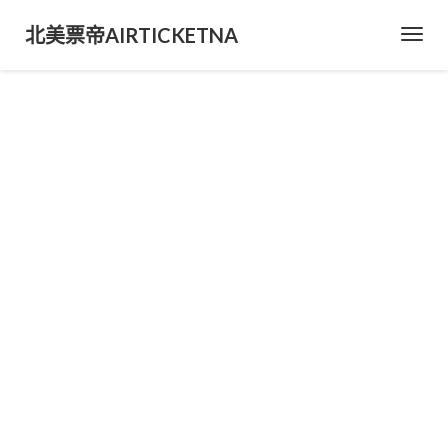
北美票帝AIRTICKETNA
Toggl
Navig