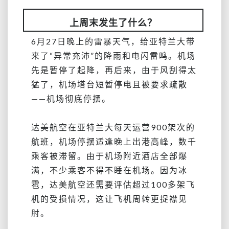
上周末发生了什么？
6月27日晚上的雷暴天气，给亚特兰大带
来了“异常充沛”的降雨和电闪雷鸣。机场
先是暂停了起降，再后来，由于风刮得太
猛了，机场塔台短暂停电且被要求疏散
——机场彻底停摆。
达美航空在亚特兰大每天运营900架次的
航班，机场停摆适逢晚上出港高峰，数千
乘客被滞留。由于机场附近酒店全部爆
满，不少乘客不得不睡在机场。因为冰
雹，达美航空还需要评估超过100多架飞
机的受损情况，这让飞机周转更捉襟见
肘。