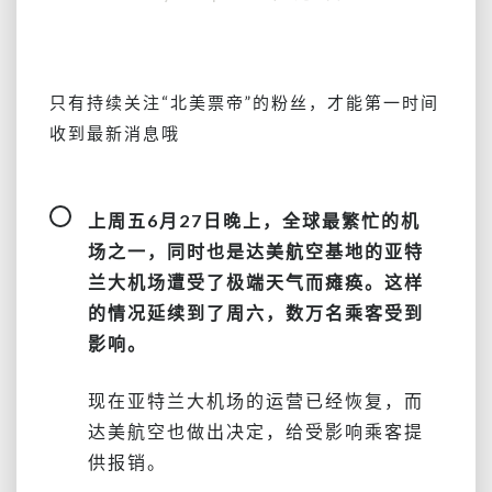
上
周
末
因
只有持续关注
“北美票帝”
的粉丝，才能第一时间
达
收到最新消息哦
美
延
误
的，
上周五6月27日晚上，全球最繁忙的机
不
场之一，同时也是达美航空基地的亚特
要
兰大机场遭受了极端天气而瘫痪。这样
忘
的情况延续到了周六，数万名乘客受到
记
申
影响。
请
报
现在亚特兰大机场的运营已经恢复，而
销
达美航空也做出决定，给受影响乘客提
（破
例）
供报销。