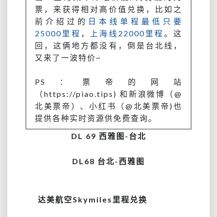
返
票，来获得相对高价值兑换，比如之
28.8k，
前介绍过的
日本线单程最低只要
2
25000里程
，
上海线22000里程
。这
个
回，这俩地方都没有，倒是台北线，
半
又来了一波特价~
月
都
有
PS：票帝的网站
票，
（https://piao.tips)
和新浪微博
（
@
联
北美票帝
）、小红书
（
@北美票帝)
也
运
提供各种实时资源供免费查询。
也
可
DL 69 西雅图-台北
DL68 台北-西雅图
达美航空Skymiles里程兑换