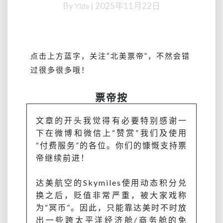
By
|
2025年11月22日
Yida
兑
换】
单
程
14.4k，
点击上方蓝字，关注
“北美票帝”
，不然会错
美
过很多很多哦！
国
直
票帝按
飞
回
文章的开头我觉得有必要特别感谢一
国，
但
下在微博和微信上“赞赏”我们及使用
体
“付费服务”的各位。你们的慷慨支持票
验
帝继续前进！
不
一
达美航空的Skymiles使用动态积分兑
样
换之后，贬值非常严重，被大家戏称
的
为“冥币”。因此，只能靠达美时不时放
年？
往
出一些跨太平洋经济舱/商务舱的免