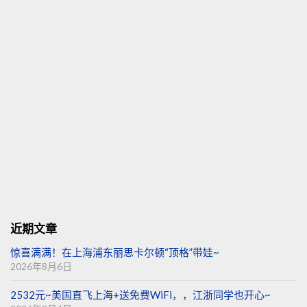
近期文章
惊喜满满！在上海浦东丽思卡尔顿“顶格”带娃~
2026年8月6日
2532元~美国直飞上海+送免费WiFi，，江浙同学也开心~