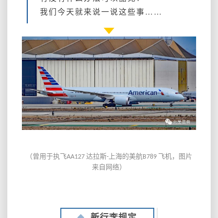
经
我们今天就来说一说这些事……
济
舱
托
运
就
要
钱
了！
（曾用于执飞AA127 达拉斯-上海的美航B789 飞机，图片
来自网络）
新行李规定