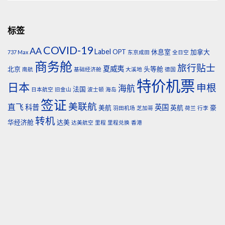
标签
COVID-19
AA
Label
OPT
休息室
加拿大
737 Max
东京成田
全日空
商务舱
旅行贴士
夏威夷
北京
头等舱
南航
基础经济舱
大溪地
德国
特价机票
日本
申根
海航
法国
日本航空
旧金山
波士顿
海岛
签证
美联航
直飞
科普
英国
美航
英航
豪
羽田机场
芝加哥
荷兰
行李
转机
华经济舱
达美
达美航空
里程
里程兑换
香港