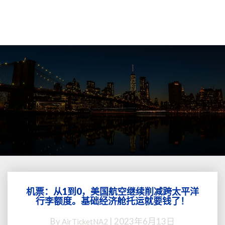
机票：从1到0，美国航空继续削减跨太平洋
机
行李额度。基础经济舱托运就要钱了！
票：
从
By
|
2023年6月13日
AirTicketNA2
1