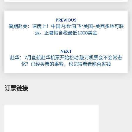
Post
navigation
PREVIOUS
暑期赴美：速度上！中国内地*直飞*美国~美西多地可联
运。正暑假含税最低1308美金
NEXT
赴华：7月直航赴华机票开始松动,破万机票会不会常态
化？已经买票的乘客，也记得看看能否省钱
订票链接