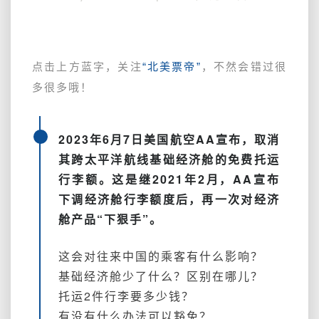
到
0，
美
国
点击上方蓝字，关注
“北美票帝”
，不然会错过很
航
多很多哦！
空
继
续
2023年6月7日美国航空AA宣布，取消
削
减
其跨太平洋航线基础经济舱的免费托运
跨
行李额。这是继2021年2月，AA宣布
太
下调经济舱行李额度后，再一次对经济
平
舱产品“下狠手”。
洋
行
李
这会对往来中国的乘客有什么影响？
额
基础经济舱少了什么？区别在哪儿？
度。
托运2件行李要多少钱？
基
础
有没有什么办法可以豁免？