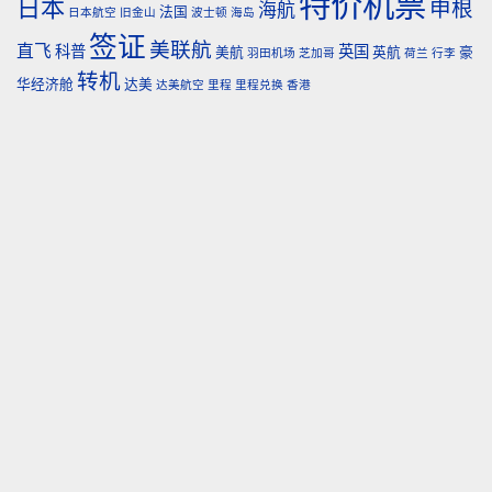
特价机票
日本
申根
海航
法国
日本航空
旧金山
波士顿
海岛
签证
美联航
直飞
科普
英国
美航
英航
豪
羽田机场
芝加哥
荷兰
行李
转机
华经济舱
达美
达美航空
里程
里程兑换
香港