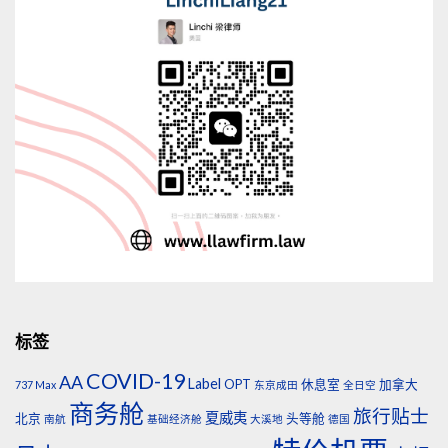
标签
COVID-19
AA
Label
OPT
休息室
加拿大
737 Max
东京成田
全日空
商务舱
旅行贴士
夏威夷
北京
头等舱
南航
基础经济舱
大溪地
德国