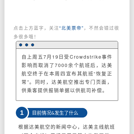
恢
复
正
常，
点击上方蓝字，关注
“北美票帝”
，不然会错过很
同
多很多哦！
时
也
有
自上周五7月19日受Crowdstrike事件
补
影响而取消了7000余个航班后，达美
偿
方
航空终于在本周四宣布其航班“恢复正
案，
常”。同时，达美航空推出专门页面，
受
供乘客提供报销单据以供航司补偿。
影
响
的
1
你
目前情况&发生了什么
记
得
根据达美航空的新闻中心，达美主线航班
去