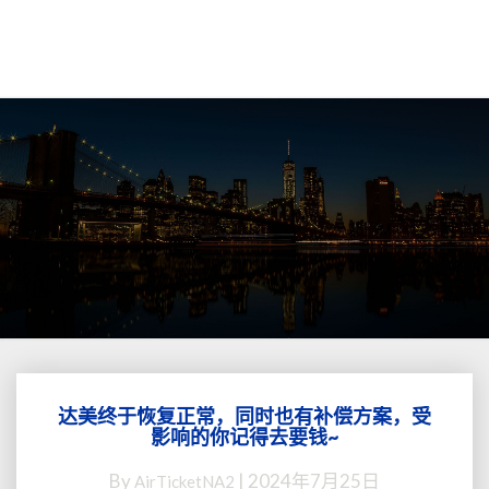
达美终于恢复正常，同时也有补偿方案，受
达
影响的你记得去要钱~
美
终
By
|
2024年7月25日
AirTicketNA2
于