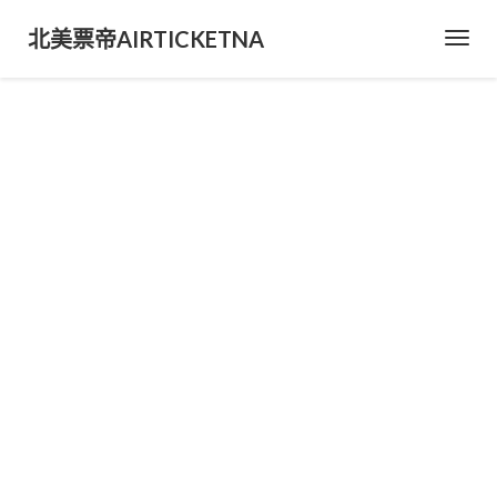
北美票帝AIRTICKETNA
Toggl
Navig