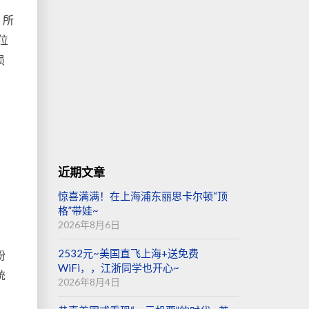
…所
位
损
近期文章
惊喜满满！在上海浦东丽思卡尔顿“顶
格”带娃~
2026年8月6日
2532元~美国直飞上海+送免费
纷
WiFi，，江浙同学也开心~
统
2026年8月4日