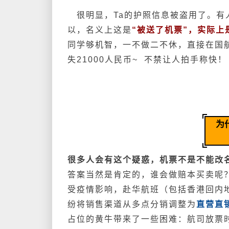
很明显，Ta的护照信息被盗用了。有
以，名义上这是
“被送了机票”，实际上
同学够机智，一不做二不休，直接在国航
失21000人民币~ 不禁让人拍手称快！
为
很多人会有这个疑惑，机票不是不能改
答案当然是肯定的，谁会做赔本买卖呢
受疫情影响，赴华航班（包括香港回内
纷将销售渠道从多点分销调整为
直营直
占位的黄牛带来了一些困难：航司放票