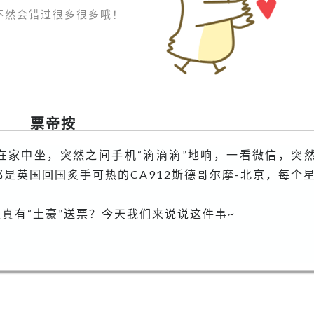
上
不然会错过很多很多哦！
来，
殊
不
知……
票帝按
在家中坐，突然之间手机“滴滴滴”地响，一看微信，突
好都是英国回国炙手可热的CA912斯德哥尔摩-北京，每个
是真有“土豪”送票？今天我们来说说这件事~
！