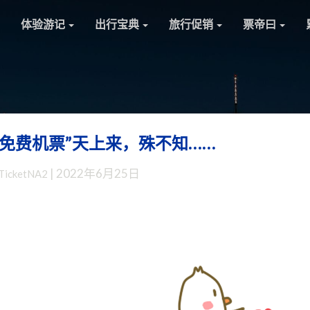
体验游记
出行宝典
旅行促销
票帝曰
免费机票”天上来，殊不知……
人
在
|
2022年6月25日
TicketNA2
家
中
坐，
“免
费
机
票”
天