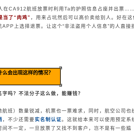
人在CA912航班放票时利用Ta的护照信息占座并出票…
是当了“肉鸡”
，用来占坑然后可以高价卖给别人。好在这
APP上选择退票。让这个“非法盗用个人信息”的人直接
什么会出现这样的情况？
名字吗？不法分子这么做，能赚钱？
？
地航班）数量锐减，机票也一票难求，同时，航空公司也
销
，不少还需要
实名制认证
。这就给本来可以使用预定系
时间不一定，一旦放票了又找不到客户，岂不是有一些尴