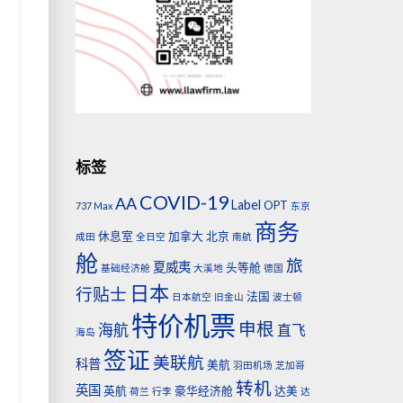
标签
COVID-19
AA
Label
OPT
737 Max
东京
商务
休息室
加拿大
北京
成田
全日空
南航
舱
旅
夏威夷
头等舱
基础经济舱
大溪地
德国
日本
行贴士
法国
日本航空
旧金山
波士顿
特价机票
申根
海航
直飞
海岛
签证
美联航
科普
美航
羽田机场
芝加哥
转机
英国
英航
豪华经济舱
达美
荷兰
行李
达