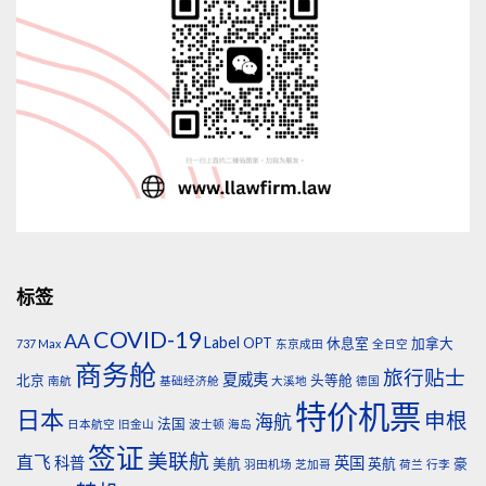
标签
COVID-19
AA
Label
OPT
休息室
加拿大
737 Max
东京成田
全日空
商务舱
旅行贴士
夏威夷
北京
头等舱
南航
基础经济舱
大溪地
德国
特价机票
日本
申根
海航
法国
日本航空
旧金山
波士顿
海岛
签证
美联航
直飞
科普
英国
美航
英航
豪
羽田机场
芝加哥
荷兰
行李