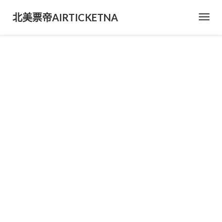
北美票帝AIRTICKETNA
Toggl
Navig