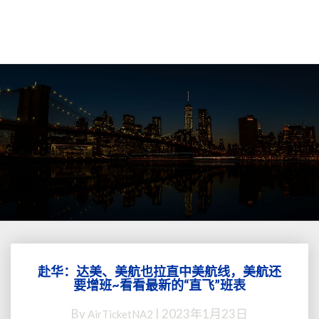
赴华：达美、美航也拉直中美航线，美航还
赴
要增班~看看最新的“直飞”班表
华：
达
By
|
2023年1月23日
AirTicketNA2
美、