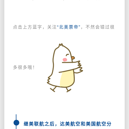
美
航
也
拉
点击上方蓝字，关注
“北美票帝”
，不然会错过很
直
中
美
航
线，
美
多很多哦！
航
还
要
增
班
~
看
看
最
继
美联航之后
，达美航空和美国航空分
新