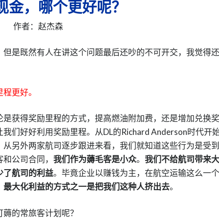
s现金，哪个更好呢？
作者：赵杰森
，但是既然有人在讲这个问题最后还吵的不可开交，我觉得
里程更好。
论是获得奖励里程的方式，提高燃油附加费，还是增加兑换
好利用奖励里程。从DL的Richard Anderson时代开
，从另外两家航司逐步跟进来看，我们就知道这些行为是受
客和公司合同，
我们作为薅毛客是小众
。
我们不给航司带来
少了航司的利益
。毕竟企业以赚钱为主，在航空运输这么一
，最大化利益的方式之一是把我们这种人挤出去
。
可薅的常旅客计划呢？