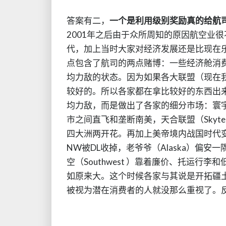
答案有二，
一个是利用级别奖励真的给航
2001年之后由于众所周知的原因航空业
代，加上当时大家对经济发展还是比现在
点包含了航司的两点赌博：一些经济舱消
均力敌的状态。因为如果各大联盟（现在
较好的。所以各家都在拿比较好的东西出
均力敌，而是做出了各家的细分市场：寰宇一
市之间直飞和垄断南美，天合联盟（Skyt
四大洲两开花。再加上美帝境内战国时代变
NW被DL收掉，老爷爷（Alaska）偏安一
空（Southwest ）靠着廉价、托运
如原来大。这个时候各家与其说是开拓疆
被视为潜在消费者的人就没那么重视了。