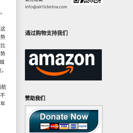
info@airticketna.com
者
。
仓这
通过购物支持我们
个势
象比
样势
城
均，
，
南航
就不
赞助我们
常年