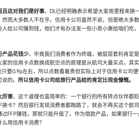
而且这对我们是好事
。DL已经明确表示希望大家用里程来换
，然而大多数人不在乎。信用卡公司虽然不说，但是绝大多
些人给公司赚到钱，他们才有办法发一些小恩小惠给咱们吃
行产品花钱少
。毕竟我们消费者作为终端，被层层套利肯定
大家的信用卡点数换成航空点的原理是从航司大量买点，其
能只要0.9p左右，所以点数看着贵但实际上对于信用卡公司便
可说的。
所以信用卡公司给旅行产品给的肯定比现金慷慨。
太厉害
。这个道理也蛮简单的：一个银行的所有转点伙伴都
不换卡？然后银行发现消费者都跑路了，就会不再买这个航
过FFP赚钱，那就只能升值了。作为借款产品，如果银行一
什么用信用卡消费？