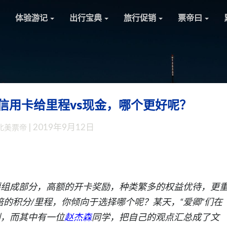
体验游记
出行宝典
旅行促销
票帝曰
信用卡给里程vs现金，哪个更好呢？
【爱
卿
|
2019年9月12日
北美票帝
投
稿】
思
考：
信
要组成部分，高额的开卡奖励，种类繁多的权益优待，更
用
5倍的积分/里程，你倾向于选择哪个呢？某天，“爱卿”们在
卡
剑，而其中有一位
赵杰森
同学，把自己的观点汇总成了文
给