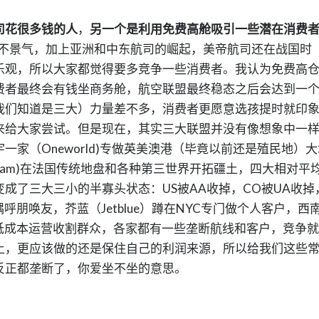
司花很多钱的人
，
另一个是利用免费高舱吸引一些潜在消费
很不景气，加上亚洲和中东航司的崛起，美帝航司还在战国时
乐观，所以大家都觉得要多竞争一些消费者。我认为免费高
费者最终会有钱坐商务舱，航空联盟最终稳态之后会达到一
我们知道是三大）力量差不多，消费者更愿意选孩提时就印
来给大家尝试。但是现在，其实三大联盟并没有像想象中一
家（Oneworld)专做英美澳港（毕竟以前还是殖民地）大
eam)在法国传统地盘和各种第三世界开拓疆土，四大相对平
成了三大三小的半寡头状态：US被AA收掉，CO被UA收掉
隅呼朋唤友，芥蓝（Jetblue）蹲在NYC专门做个人客户，西
行李和低成本运营收割群众，各家都有一些垄断航线和客户，竞争
土，更应该做的还是保住自己的利润来源，所以给我们这些
反正都垄断了，你爱坐不坐的意思。