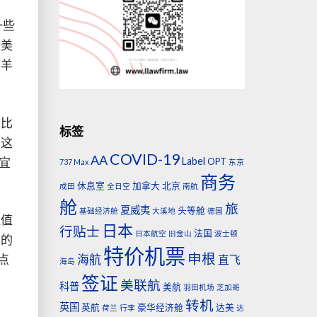
一些
数美
，羊
是比
标签
实这
COVID-19
AA
宜
Label
OPT
737 Max
东京
商务
休息室
加拿大
北京
成田
全日空
南航
舱
旅
夏威夷
头等舱
基础经济舱
大溪地
德国
贬值
日本
行贴士
法国
日本航空
旧金山
波士顿
司的
特价机票
申根
点
海航
直飞
海岛
签证
美联航
科普
美航
羽田机场
芝加哥
转机
英国
英航
豪华经济舱
达美
荷兰
行李
达