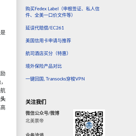
购买Fedex Label（申根签证、私人信
件、全美一口价文件等）
延误代赔偿/EC261
还是
美国信用卡申请与推荐
航司酒店买分（特惠）
境外保险产品对比
奖励
一键回国, Transocks穿梭VPN
始，
到航
大头
关注我们
个高
微信公众号/微博
北美票帝
业务洽谈