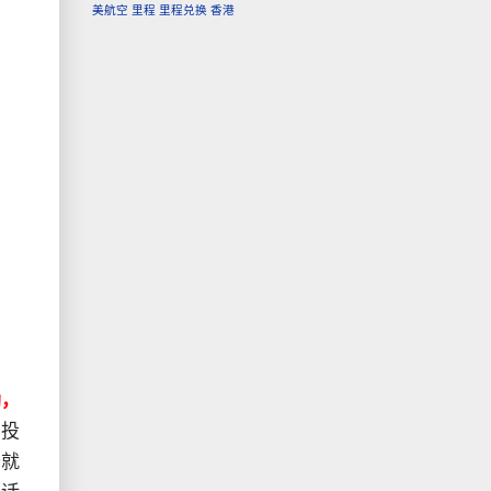
美航空
里程
里程兑换
香港
励，
脚投
卡就