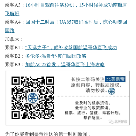
乘客A3：
16小时自驾前往洛杉矶，15小时候补成功南航直
飞航班
乘客A4：
回国十二时辰！UA857取消临时后，惊心动魄回
国路
加拿大：
乘客B1：
“天选之子”，候补改签国航温哥华直飞成功
乘客B2：
多伦多-温哥华-厦门回国攻略
乘客B3：
加航AC25首发，温哥华直飞上海攻略
为了你能看到票帝推送的
第一时间新闻，