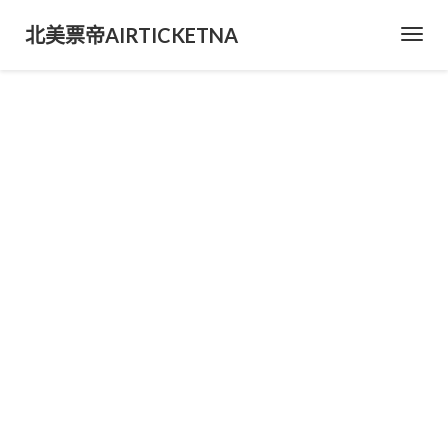
北美票帝AIRTICKETNA
Toggl
Navig