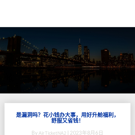
是漏洞吗？花小钱办大事，用好升舱福利，
是
舒服又省钱！
漏
洞
By
|
2023年8月6日
AirTicketNA2
吗？