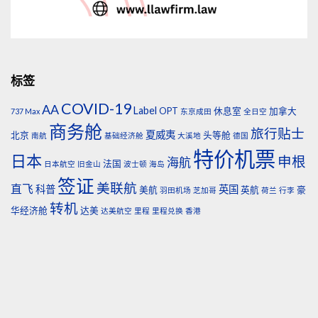
标签
COVID-19
AA
Label
OPT
休息室
加拿大
737 Max
东京成田
全日空
商务舱
旅行贴士
夏威夷
北京
头等舱
南航
基础经济舱
大溪地
德国
特价机票
日本
申根
海航
法国
日本航空
旧金山
波士顿
海岛
签证
美联航
直飞
科普
英国
美航
英航
豪
羽田机场
芝加哥
荷兰
行李
转机
华经济舱
达美
达美航空
里程
里程兑换
香港