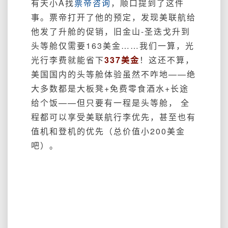
有天小A找
票帝咨询
，顺口提到了这件
事。票帝打开了他的预定，发现美联航给
他发了升舱的促销，旧金山-圣迭戈升到
头等舱仅需要163美金……我们一算，光
光行李费就能省下
337美金
！这还不算，
美国国内的头等舱体验虽然不咋地——绝
大多数都是大板凳+免费零食酒水+长途
给个饭——但只要有一程是头等舱， 全
程都可以享受美联航行李优先，甚至也有
值机和登机的优先（总价值小200美金
吧）。