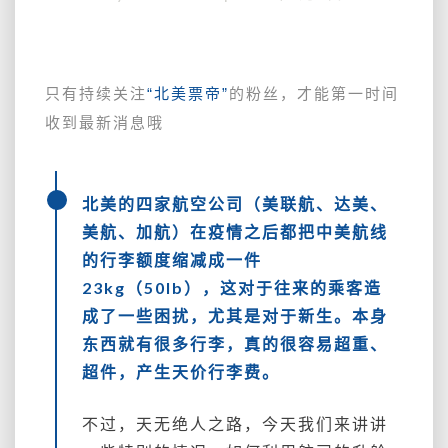
花
小
钱
办
只有持续关注
“北美票帝”
的粉丝，才能第一时间
大
收到最新消息哦
事，
用
好
升
北美的四家航空公司（美联航、达美、
舱
美航、加航）在疫情之后都把中美航线
福
的行李额度缩减成一件
利，
舒
23kg（50lb），这对于往来的乘客造
服
成了一些困扰，尤其是对于新生。本身
又
东西就有很多行李，真的很容易超重、
省
超件，产生天价行李费。
钱！
不过，天无绝人之路，今天我们来讲讲