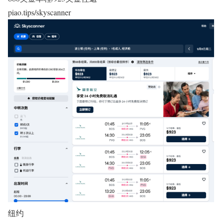
piao.tips/skyscanner
纽约