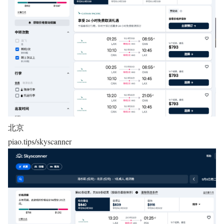
北京
piao.tips/skyscanner