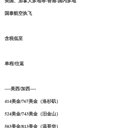
美国、加拿大多地等-香港-国内多地
国泰航空执飞
含税低至
单程/往返
—-美西/加西—-
414美金/767美金（洛杉矶）
524美金/743美金（旧金山）
503美金/813美金（温哥华）