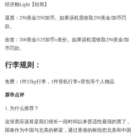
经济舱Light【轻简】
退票：250美金/250加币。如果误机需收取
250美金/加币
罚
款。
改签：200美金/125加币+差价。
如果误机需收取
250美金/加
币
罚款。
行李规则：
免费：1件23kg行李，1件登机行李+背包等个人物品
票帝点评
1. 为什么推荐？
这张票应该算是我们很长一段时间以来普适性最强的票了，
国泰作为中国与北美的桥梁，通过香港的枢纽把北美和中国