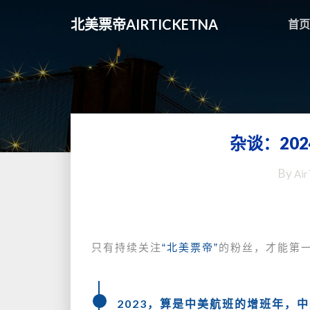
北美票帝AIRTICKETNA
首页
杂谈：20
By
Air
只有持续关注
“北美票帝”
的粉丝，才能第
2023，算是中美航班的增班年，