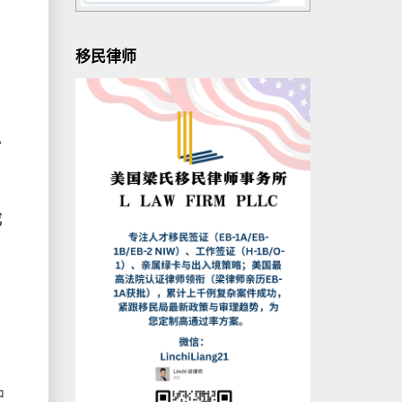
移民律师
沙
成
中