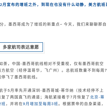
热
了2月宣布的增班之外，到现在也没有什么动静，美方航班
门
部分，墨西哥成为了增班的新重点~ 今天，我们来聊聊那自
多家航司表达意愿
火如荼，中国-墨西哥航线相对不受重视，仅有墨西哥航空
南方航空（经停温哥华，飞广州）。总航班数量不到每周
刻停飞了墨西哥航线。
南航于5月率先开通深圳-墨西哥城-蒂华纳（技术经停不上
恢复了两国直飞的通道；海航紧接着于7月恢复了
北京-蒂
2班
，并将在
9月增加至每周3班
。根据票帝的自身渠道，