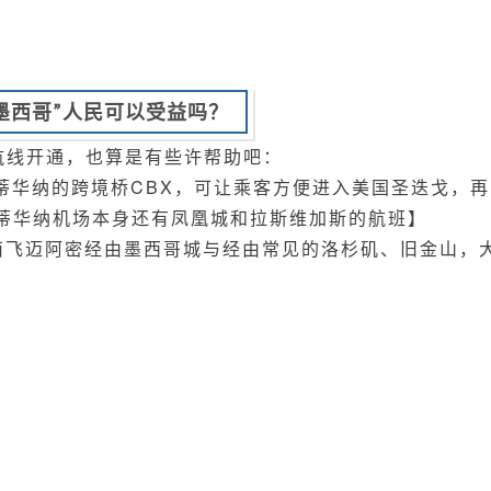
墨西哥”人民可以受益吗？
航线开通，也算是有些许帮助吧：
和蒂华纳的跨境桥CBX，可让乘客方便进入美国圣迭戈，再
 蒂华纳机场本身还有凤凰城和拉斯维加斯的航班】
南飞迈阿密经由墨西哥城与经由常见的洛杉矶、旧金山，
？