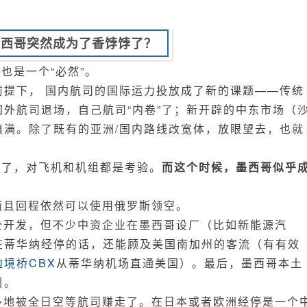
墨西哥突然成为了香饽饽了？
也是一个“必然”。
前提下， 国内航司的国际运力投放成了新的课题——传统
外航司退场，自己航司“内卷”了；新开辟的中东市场（
填满。除了既有的亚洲/国内路线改宽体，放眼望去，也就
远了，对飞机和机组都是考验。
而这个时候，墨西哥似乎
而且回程依然可以使用俄罗斯领空。
全开发，但不少中资企业在墨西哥设厂（比如新能源汽
在蒂华纳经停的话，还能顾及美国南加州的客流（有有效
边境桥CBX
从蒂华纳机场直通美国）。最后，墨西哥本土
引。
多地被全日空等航司赚走了。在日本或者欧洲经停是一个