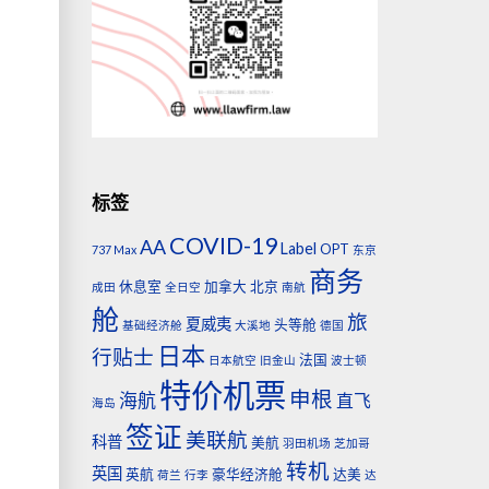
标签
COVID-19
AA
Label
OPT
737 Max
东京
商务
休息室
加拿大
北京
成田
全日空
南航
舱
旅
夏威夷
头等舱
基础经济舱
大溪地
德国
日本
行贴士
法国
日本航空
旧金山
波士顿
特价机票
申根
海航
直飞
海岛
签证
美联航
科普
美航
羽田机场
芝加哥
转机
英国
英航
豪华经济舱
达美
荷兰
行李
达