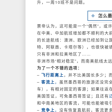
升，一周10班不是问题。
怎么
票帝认为，这可能是一个“偶然”，或许
在中美、中加航班增加都不顺利的大
的长途航线：澳洲、欧洲已经加到让国
特、阿联酋、卡塔尔等），也很快被
只有非洲和拉美地区了……
非洲市场“相对稳定”，而南美航线太
为了一个不错的选项：
–
飞行距离上
，并不比美国长多少；
–
客流上
，
虽然墨西哥的旅游还没完
车），有相对固定的客源；如果往返
美国签证，可免墨西哥签证；且还有
和中南美地区的客流，可能也能被吸
–
竞争上
，
没有恢复直航前，客流更