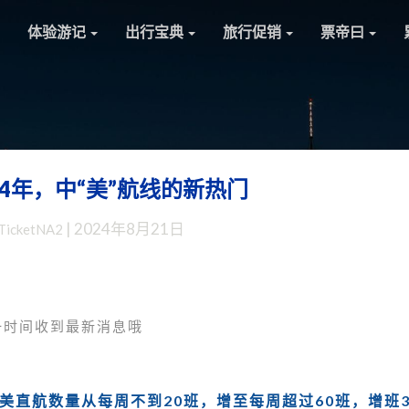
体验游记
出行宝典
旅行促销
票帝曰
24年，中“美”航线的新热门
杂
谈：
|
2024年8月21日
TicketNA2
2024
年，
中
“美”
航
一时间收到最新消息哦
线
的
新
中美直航数量从每周不到20班，增至每周超过60班，增班