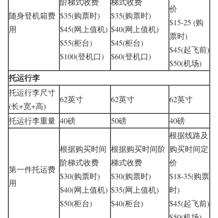
阶梯式收费
梯式收费
价
随身登机箱费
$35(购票时)
$35(购票时)
$15-25 (购
用
$45(网上值机)
$40(网上值机)
票时)
$55(柜台)
$45(柜台)
$45(起飞前)
$100(登机口)
$60(登机口)
$50(机场)
托运行李
托运行李尺寸
62英寸
62英寸
62英寸
(长+宽+高)
托运行李重量
40磅
50磅
40磅
根据线路及
根据购买时间
根据购买时间阶
购买时间定
阶梯式收费
梯式收费
价
第一件托运费
$30(购票时)
$30(购票时)
$18-35(购票
用
$40(网上值机)
$35(网上值机)
时)
$50(柜台)
$40(柜台)
$45(起飞前)
$50(机场)