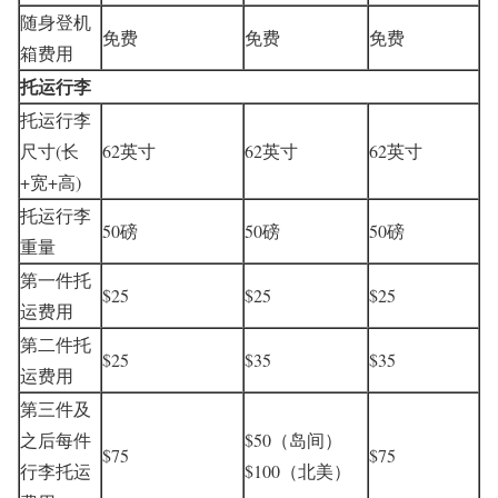
随身登机
免费
免费
免费
箱费用
托运行李
托运行李
尺寸(长
62英寸
62英寸
62英寸
+宽+高)
托运行李
50磅
50磅
50磅
重量
第一件托
$25
$25
$25
运费用
第二件托
$25
$35
$35
运费用
第三件及
之后每件
$50（岛间）
$75
$75
行李托运
$100（北美）