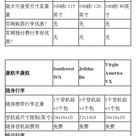
最大可接受尺寸及重
100磅/ 115
100磅/ 126
100磅/ 80英
量
英寸
英寸
寸
官网购票行李优惠?
无
无
无
官网预付费行李有优
无
无
无
惠?
Virgin
Southwest
Jetblue
廉航半廉航
America
WN
B6
VX
随身行李
1个登机箱
1个登机箱
1个登机箱
随身携带行李总量
+1个包
+1个包
+1个包
登机箱尺寸限制(英寸)
24x16x10
22x14x9
24x16x10
随身登机箱费用
免费
免费
免费
托运行李