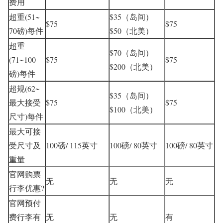
费用
超重(51~
$35（岛间）
$75
$75
70磅)每件
$50（北美）
超重
$70（岛间）
(71~100
$75
$75
$200（北美）
磅)每件
超规(62~
$35（岛间）
最大接受
$75
$75
$100（北美）
尺寸)每件
最大可接
受尺寸及
100磅/ 115英寸
100磅/ 80英寸
100磅/ 80英寸
重量
官网购票
无
无
无
行李优惠?
官网预付
费行李有
无
无
有