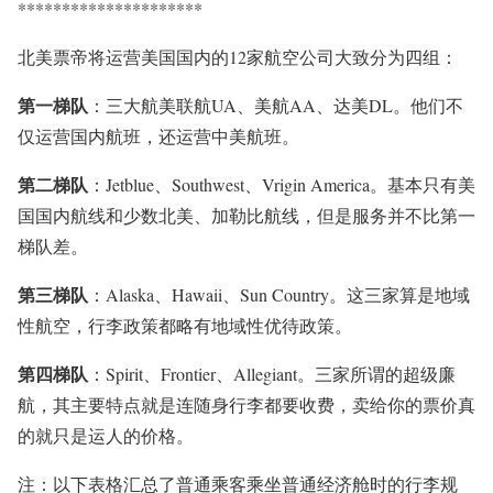
*********************
北美票帝将运营美国国内的12家航空公司大致分为四组：
第一梯队
：三大航美联航UA、美航AA、达美DL。他们不
仅运营国内航班，还运营中美航班。
第二梯队
：Jetblue、Southwest、Vrigin America。基本只有美
国国内航线和少数北美、加勒比航线，但是服务并不比第一
梯队差。
第三梯队
：Alaska、Hawaii、Sun Country。这三家算是地域
性航空，行李政策都略有地域性优待政策。
第四梯队
：Spirit、Frontier、Allegiant。三家所谓的超级廉
航，其主要特点就是连随身行李都要收费，卖给你的票价真
的就只是运人的价格。
注：以下表格汇总了普通乘客乘坐
普通经济舱
时的行李规