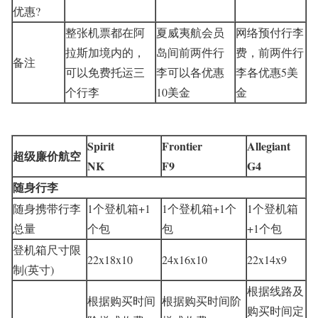
优惠?
整张机票都在阿
夏威夷航会员
网络预付行李
拉斯加境内的，
岛间前两件行
费，前两件行
备注
可以免费托运三
李可以各优惠
李各优惠5美
个行李
10美金
金
Spirit
Frontier
Allegiant
超级廉价航空
NK
F9
G4
随身行李
随身携带行李
1个登机箱+1
1个登机箱+1个
1个登机箱
总量
个包
包
+1个包
登机箱尺寸限
22x18x10
24x16x10
22x14x9
制(英寸)
根据线路及
根据购买时间
根据购买时间阶
购买时间定