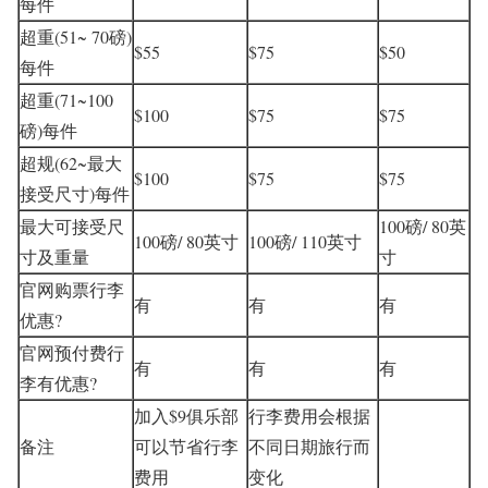
每件
超重(51~ 70磅)
$55
$75
$50
每件
超重(71~100
$100
$75
$75
磅)每件
超规(62~最大
$100
$75
$75
接受尺寸)每件
最大可接受尺
100磅/ 80英
100磅/ 80英寸
100磅/ 110英寸
寸及重量
寸
官网购票行李
有
有
有
优惠?
官网预付费行
有
有
有
李有优惠?
加入$9俱乐部
行李费用会根据
备注
可以节省行李
不同日期旅行而
费用
变化