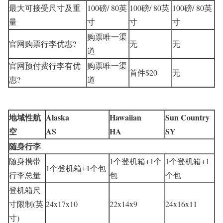
最大可接受尺寸及重
100磅/ 80英
100磅/ 80英
100磅/ 80英
量
寸
寸
寸
购票唯一渠
官网购票行李优惠?
无
无
道
官网预付费行李有优
购票唯一渠
首件$20
无
惠?
道
地域性航
Alaska
Hawaiian
Sun Country
空
AS
HA
SY
随身行李
随身携带
1个登机箱+1个
1个登机箱+1
1个登机箱+1个包
行李总量
包
个包
登机箱尺
寸限制(英
24x17x10
22x14x9
24x16x11
寸)