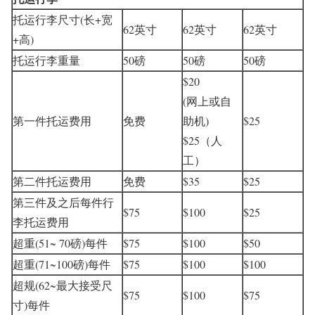
托运行李尺寸(长+宽
62英寸
62英寸
62英寸
+高)
托运行李重量
50磅
50磅
50磅
$20
(网上或自
第一件托运费用
免费
助机)
$25
$25（人
工）
第二件托运费用
免费
$35
$25
第三件及之后每件行
$75
$100
$25
李托运费用
超重(51~ 70磅)每件
$75
$100
$50
超重(71~100磅)每件
$75
$100
$100
超规(62~最大接受尺
$75
$100
$75
寸)每件