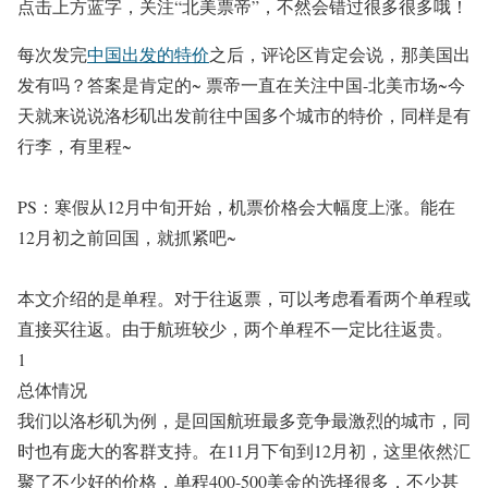
点击上方蓝字，关注
“北美票帝”
，不然会错过很多很多哦！
每次发完
中国出发的特价
之后，评论区肯定会说，那美国出
发有吗？
答案是肯定的~ 票帝一直在关注中国-北美市场~今
天就来说说洛杉矶出发前往中国多个城市的特价，同样是有
行李，有里程~
PS：寒假从12月中旬开始，机票价格会大幅度上涨。能在
12月初之前回国，就抓紧吧~
本文介绍的是单程。对于往返票，可以考虑看看两个单程或
直接买往返。由于航班较少，两个单程不一定比往返贵。
1
总体情况
我们以洛杉矶为
例，是回国航班最多竞争最激烈的城市，同
时也有庞大的客群支持。在11月下旬到12月初，这里依然汇
聚了不少好的价格，单程400-500美金的选择很多，不少甚