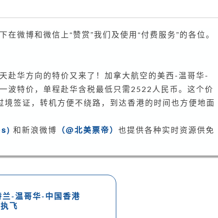
税
2522
人
在微博和微信上“赞赏”我们及使用“付费服务”的各位。
民
币，
含
天赴华方向的特价又来了！加拿大航空的美西-温哥华-
行
李，
一波特价，单程赴华含税最低只需2522人民币。这个价
无
过境签证，转机方便不绕路，到达香港的时间也方便地面
需
过
ps)
和新浪微博
（@北美票帝）
也提供各种实时资源供免
境
签，
日
期
多
特兰-温哥华-中国香港
多
空执飞