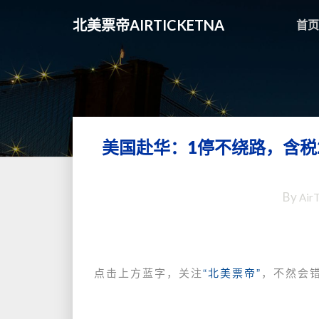
北美票帝AIRTICKETNA
首页
美国赴华：1停不绕路，含税
By
Air
点击上方蓝字，关注
“北美票帝”
，不然会