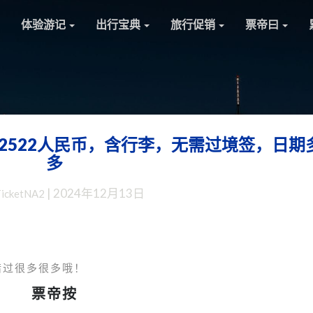
体验游记
出行宝典
旅行促销
票帝曰
2522人民币，含行李，无需过境签，日期
美
多
国
赴
|
2024年12月13日
TicketNA2
华：
1
停
不
绕
错过很多很多哦！
路，
票帝按
含