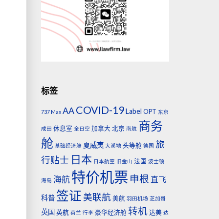
标签
COVID-19
AA
Label
OPT
737 Max
东京
商务
休息室
加拿大
北京
成田
全日空
南航
舱
旅
夏威夷
头等舱
基础经济舱
大溪地
德国
日本
行贴士
法国
日本航空
旧金山
波士顿
特价机票
申根
海航
直飞
海岛
签证
美联航
科普
美航
羽田机场
芝加哥
转机
英国
英航
豪华经济舱
达美
荷兰
行李
达